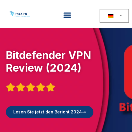
Bitdefender VPN
Review (2024)





Lesen Sie jetzt den Bericht 2024