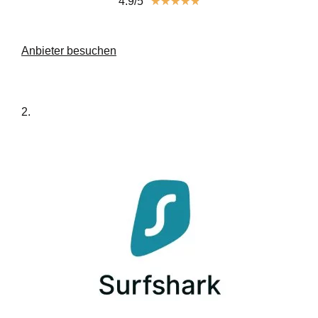
4.9/5
★
★
★
★
★
Anbieter besuchen
2.