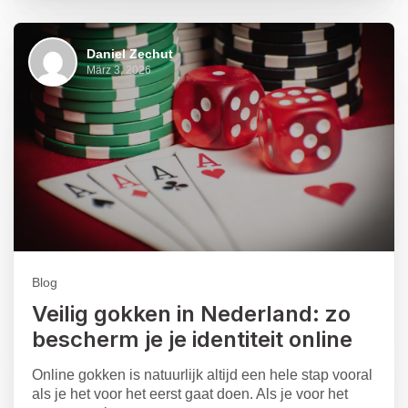
Daniel Zechut
März 3, 2026
Blog
Veilig gokken in Nederland: zo
bescherm je je identiteit online
Online gokken is natuurlijk altijd een hele stap vooral
als je het voor het eerst gaat doen. Als je voor het