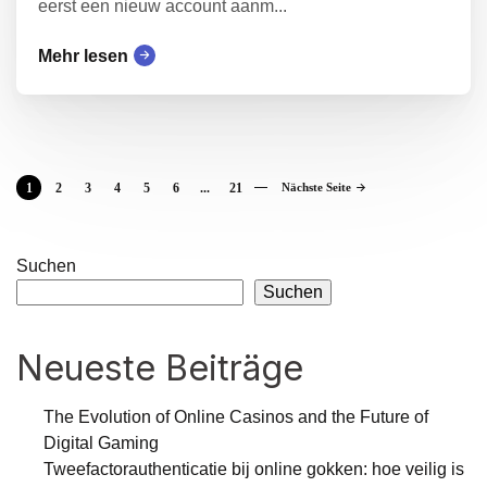
eerst een nieuw account aanm...
Mehr lesen
1
2
3
4
5
6
...
21
Nächste Seite
Suchen
Suchen
Neueste Beiträge
The Evolution of Online Casinos and the Future of
Digital Gaming
Tweefactorauthenticatie bij online gokken: hoe veilig is