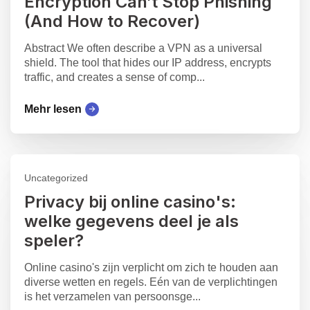
Encryption Can’t Stop Phishing
(And How to Recover)
Abstract We often describe a VPN as a universal
shield. The tool that hides our IP address, encrypts
traffic, and creates a sense of comp...
Mehr lesen
Uncategorized
Privacy bij online casino's:
welke gegevens deel je als
speler?
Online casino's zijn verplicht om zich te houden aan
diverse wetten en regels. Eén van de verplichtingen
is het verzamelen van persoonsge...