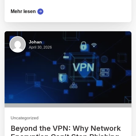
Mehr lesen
Johan
April 30, 2026
Uncategorized
Beyond the VPN: Why Network