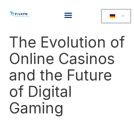
The Evolution of
Online Casinos
and the Future
of Digital
Gaming