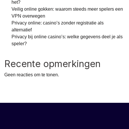
het?
Veilig online gokken: waarom steeds meer spelers een
VPN overwegen
Privacy online: casino’s zonder registratie als
alternatief
Privacy bij online casino’s: welke gegevens deel je als
speler?
Recente opmerkingen
Geen reacties om te tonen.