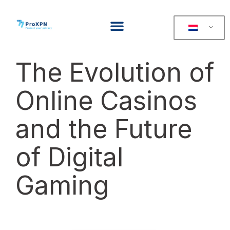
The Evolution of
Online Casinos
and the Future
of Digital
Gaming