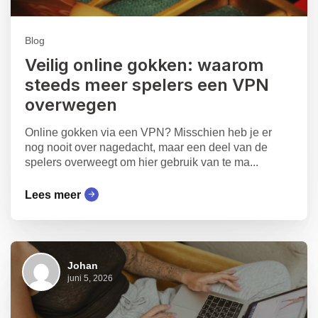
Blog
Veilig online gokken: waarom
steeds meer spelers een VPN
overwegen
Online gokken via een VPN? Misschien heb je er
nog nooit over nagedacht, maar een deel van de
spelers overweegt om hier gebruik van te ma...
Lees meer
Johan
juni 5, 2026