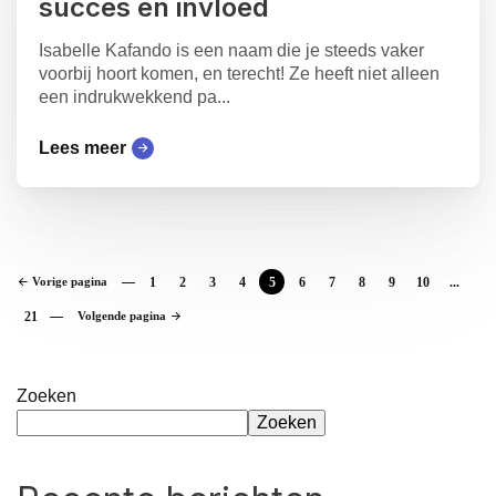
succes en invloed
Isabelle Kafando is een naam die je steeds vaker
voorbij hoort komen, en terecht! Ze heeft niet alleen
een indrukwekkend pa...
Lees meer
Vorige pagina
1
2
3
4
5
6
7
8
9
10
...
21
Volgende pagina
Zoeken
Zoeken