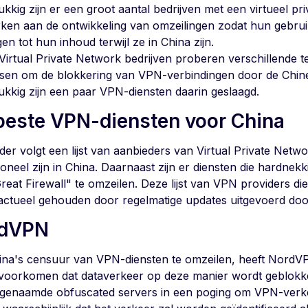
ukkig zijn er een groot aantal bedrijven met een virtueel p
ken aan de ontwikkeling van omzeilingen zodat hun gebrui
jgen tot hun inhoud terwijl ze in China zijn.
Virtual Private Network bedrijven proberen verschillende te
sen om de blokkering van VPN-verbindingen door de Chine
ukkig zijn een paar VPN-diensten daarin geslaagd.
beste VPN-diensten voor China
der volgt een lijst van aanbieders van Virtual Private Netw
oneel zijn in China. Daarnaast zijn er diensten die hardnek
eat Firewall" te omzeilen. Deze lijst van VPN providers die
actueel gehouden door regelmatige updates uitgevoerd doo
rdVPN
na's censuur van VPN-diensten te omzeilen, heeft Nord
voorkomen dat dataverkeer op deze manier wordt geblok
genaamde obfuscated servers in een poging om VPN-verkee