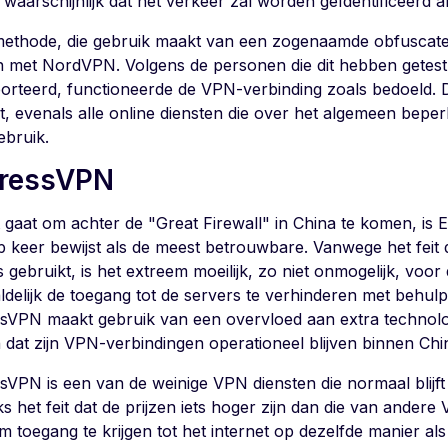
 waarschijnlijk dat het verkeer zal worden geïdentificeerd 
ethode, die gebruik maakt van een zogenaamde obfuscated se
 met NordVPN. Volgens de personen die dit hebben getes
orteerd, functioneerde de VPN-verbinding zoals bedoeld. Di
et, evenals alle online diensten die over het algemeen bepe
ebruik.
ressVPN
t gaat om achter de "Great Firewall" in China te komen, is 
p keer bewijst als de meest betrouwbare. Vanwege het feit
s gebruikt, is het extreem moeilijk, zo niet onmogelijk, voo
ldelijk de toegang tot de servers te verhinderen met behulp
sVPN maakt gebruik van een overvloed aan extra technolo
 dat zijn VPN-verbindingen operationeel blijven binnen Chi
sVPN is een van de weinige VPN diensten die normaal blijft
 het feit dat de prijzen iets hoger zijn dan die van andere
m toegang te krijgen tot het internet op dezelfde manier als