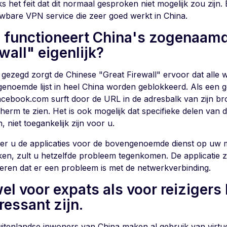
s het feit dat dit normaal gesproken niet mogelijk zou zijn
wbare VPN service die zeer goed werkt in China.
 functioneert China's zogenaamd
wall" eigenlijk?
 gezegd zorgt de Chinese "Great Firewall" ervoor dat alle 
enoemde lijst in heel China worden geblokkeerd. Als een ge
acebook.com surft door de URL in de adresbalk van zijn brow
herm te zien. Het is ook mogelijk dat specifieke delen van 
 niet toegankelijk zijn voor u.
r u de applicaties voor de bovengenoemde dienst op uw mo
en, zult u hetzelfde probleem tegenkomen. De applicatie zal
eren dat er een probleem is met de netwerkverbinding.
el voor expats als voor reizigers
ressant zijn.
uitenlandse inwoners van China maken al gebruik van virtue