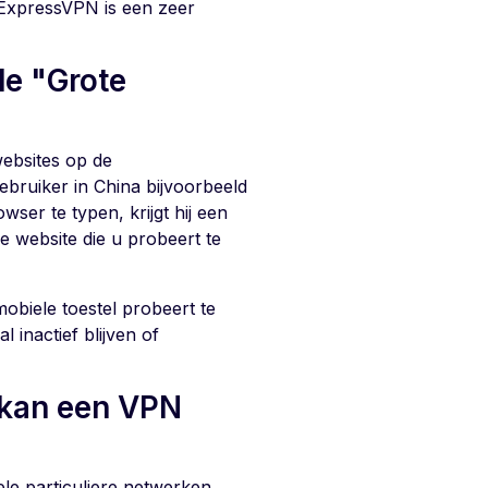
. ExpressVPN is een zeer
e "Grote
websites op de
bruiker in China bijvoorbeeld
ser te typen, krijgt hij een
de website die u probeert te
biele toestel probeert te
 inactief blijven of
 kan een VPN
le particuliere netwerken