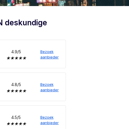
N deskundige
4.9/5
Bezoek
aanbieder
★
★
★
★
★
4.8/5
Bezoek
aanbieder
★
★
★
★
★
4.5/5
Bezoek
aanbieder
★
★
★
★
★