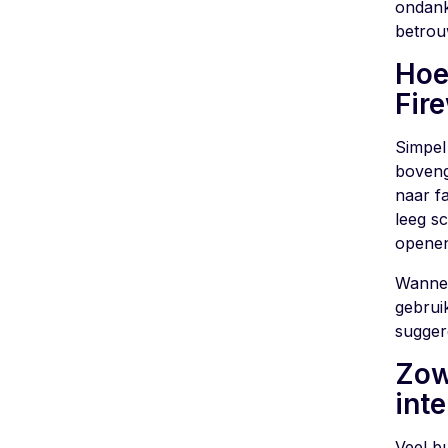
ondank
betrou
Hoe
Fire
Simpel
boveng
naar f
leeg sc
openen,
Wannee
gebruik
sugger
Zow
inte
Veel b