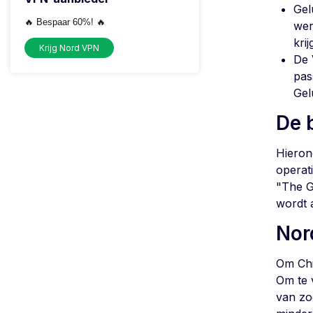
Gel
🔥 Bespaar 60%! 🔥
wer
kri
Krijg Nord VPN
De 
pas
Gel
De 
Hieron
operati
"The Gr
wordt 
No
Om Chi
Om te 
van zo