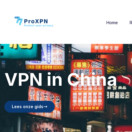
Home
R
VPN in China
Lees onze gids