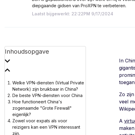
diepgaande gidsen van ProXPN te verbeteren.
Laatst bijgewerkt: 22:22PM 9/17/2024
Inhoudsopgave
In Chi
giganti
promine
toegank
Welke VPN-diensten (Virtual Private
Network) zijn bruikbaar in China?
Zo zij
De beste VPN-diensten voor China
veel m
Hoe functioneert China's
zogenaamde "Grote Firewall"
Wikipe
eigenlijk?
A
virt
Zowel voor expats als voor
reizigers kan een VPN interessant
maken 
zijn.