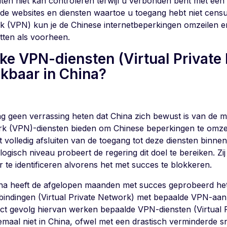
eiten niet kan controleren terwijl u verbonden bent met een
j de websites en diensten waartoe u toegang hebt niet censu
k (VPN) kun je de Chinese internetbeperkingen omzeilen en
etten als voorheen.
ke VPN-diensten (Virtual Private 
ikbaar in China?
g geen verrassing heten dat China zich bewust is van de mog
k (VPN)-diensten bieden om Chinese beperkingen te omzei
t volledig afsluiten van de toegang tot deze diensten binne
logisch niveau probeert de regering dit doel te bereiken. Zi
r te identificeren alvorens het met succes te blokkeren.
na heeft de afgelopen maanden met succes geprobeerd he
bindingen (Virtual Private Network) met bepaalde VPN-aanb
ect gevolg hiervan werken bepaalde VPN-diensten (Virtual 
emaal niet in China, ofwel met een drastisch verminderde sn