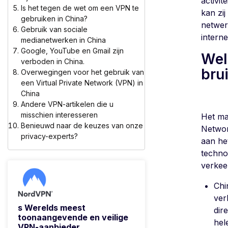
activit
Is het tegen de wet om een VPN te
kan zi
gebruiken in China?
netwer
Gebruik van sociale
intern
medianetwerken in China
Google, YouTube en Gmail zijn
Wel
verboden in China.
bru
Overwegingen voor het gebruik van
een Virtual Private Network (VPN) in
China
Andere VPN-artikelen die u
misschien interesseren
Het ma
Benieuwd naar de keuzes van onze
Networ
privacy-experts?
aan he
techno
verkee
Chi
ver
s Werelds meest
dir
toonaangevende en veilige
hel
VPN-aanbieder