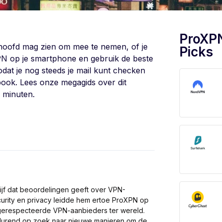
ProXP
et hoofd mag zien om mee te nemen, of je
Picks
VPN op je smartphone en gebruik de beste
dat je nog steeds je mail kunt checken
ook. Lees onze megagids over dit
 minuten.
ijf dat beoordelingen geeft over VPN-
curity en privacy leidde hem ertoe ProXPN op
t gerespecteerde VPN-aanbieders ter wereld.
rtdurend op zoek naar nieuwe manieren om de