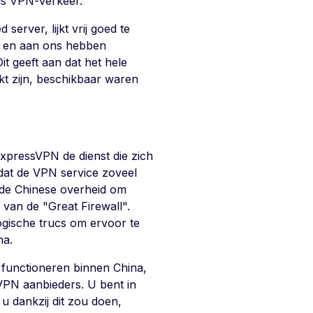
als VPN-verkeer.
rver, lijkt vrij goed te
t en aan ons hebben
t geeft aan dat het hele
rkt zijn, beschikbaar waren
ExpressVPN de dienst die zich
 dat de VPN service zoveel
r de Chinese overheid om
 van de "Great Firewall".
gische trucs om ervoor te
na.
 functioneren binnen China,
 VPN aanbieders. U bent in
 u dankzij dit zou doen,