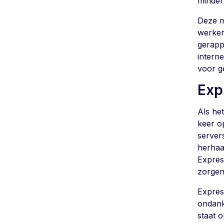
minder
Deze m
werken
gerapp
intern
voor g
Exp
Als he
keer o
server
herhaa
Expres
zorgen
Expres
ondanks
staat o