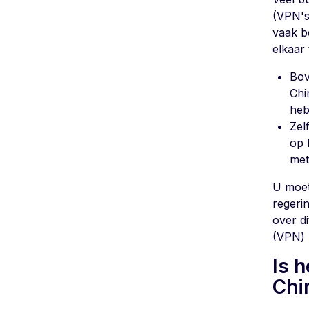
(VPN's
vaak b
elkaar
Bov
Chi
heb
Zel
op 
met
U moet
regeri
over d
(VPN) 
Is 
Chi