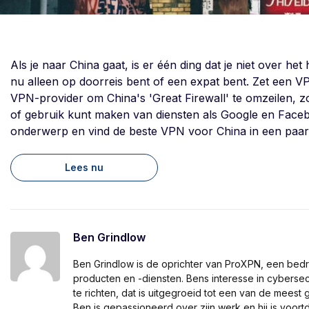
Als je naar China gaat, is er één ding dat je niet over h
nu alleen op doorreis bent of een expat bent. Zet een 
VPN-provider om China's 'Great Firewall' te omzeilen, zo
of gebruik kunt maken van diensten als Google en Faceb
onderwerp en vind de beste VPN voor China in een paar
Lees nu
Ben Grindlow
Ben Grindlow is de oprichter van ProXPN, een bedr
producten en -diensten. Bens interesse in cyberse
te richten, dat is uitgegroeid tot een van de mees
Ben is gepassioneerd over zijn werk en hij is voo