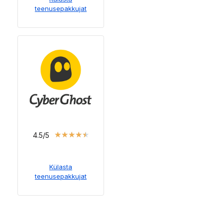
teenusepakkujat
★
★
★
★
★
4.5/5
Külasta
teenusepakkujat