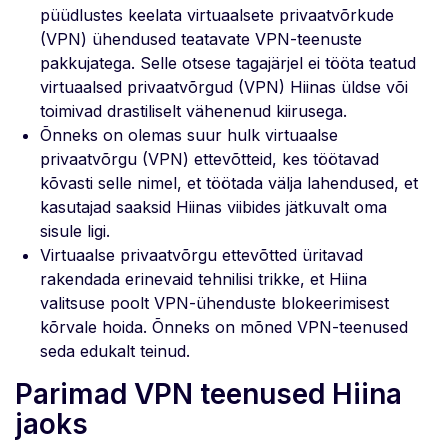
püüdlustes keelata virtuaalsete privaatvõrkude
(VPN) ühendused teatavate VPN-teenuste
pakkujatega. Selle otsese tagajärjel ei tööta teatud
virtuaalsed privaatvõrgud (VPN) Hiinas üldse või
toimivad drastiliselt vähenenud kiirusega.
Õnneks on olemas suur hulk virtuaalse
privaatvõrgu (VPN) ettevõtteid, kes töötavad
kõvasti selle nimel, et töötada välja lahendused, et
kasutajad saaksid Hiinas viibides jätkuvalt oma
sisule ligi.
Virtuaalse privaatvõrgu ettevõtted üritavad
rakendada erinevaid tehnilisi trikke, et Hiina
valitsuse poolt VPN-ühenduste blokeerimisest
kõrvale hoida. Õnneks on mõned VPN-teenused
seda edukalt teinud.
Parimad VPN teenused Hiina
jaoks