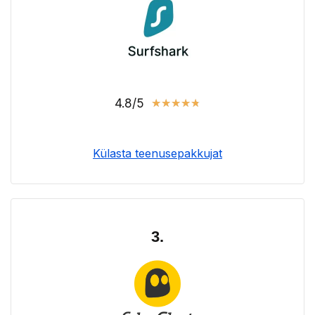
4.8/5
★
★
★
★
★
Külasta teenusepakkujat
3.