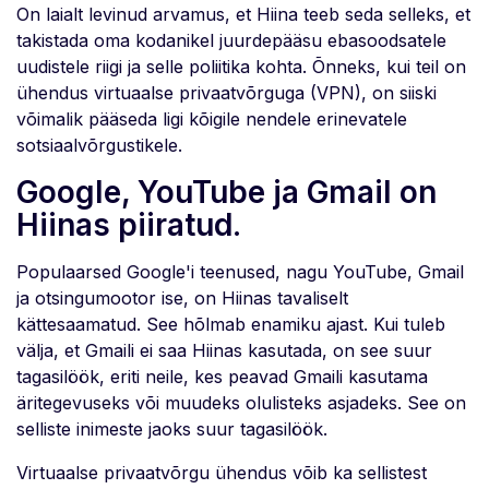
On laialt levinud arvamus, et Hiina teeb seda selleks, et
takistada oma kodanikel juurdepääsu ebasoodsatele
uudistele riigi ja selle poliitika kohta. Õnneks, kui teil on
ühendus virtuaalse privaatvõrguga (VPN), on siiski
võimalik pääseda ligi kõigile nendele erinevatele
sotsiaalvõrgustikele.
Google, YouTube ja Gmail on
Hiinas piiratud.
Populaarsed Google'i teenused, nagu YouTube, Gmail
ja otsingumootor ise, on Hiinas tavaliselt
kättesaamatud. See hõlmab enamiku ajast. Kui tuleb
välja, et Gmaili ei saa Hiinas kasutada, on see suur
tagasilöök, eriti neile, kes peavad Gmaili kasutama
äritegevuseks või muudeks olulisteks asjadeks. See on
selliste inimeste jaoks suur tagasilöök.
Virtuaalse privaatvõrgu ühendus võib ka sellistest