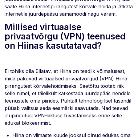
saate Hiina internetipiirangutest kõrvale hoida ja jätkata
internetile juurdepääsu samamoodi nagu varem.
Millised virtuaalse
privaatvõrgu (VPN) teenused
on Hiinas kasutatavad?
Ei tohiks olla üllatav, et Hiina on teadlik võimalusest,
mida pakuvad virtuaalsed privaatvõrgud (VPN) Hiina
piirangutest kõrvalehoidmiseks. Seetõttu töötab riik
selle nimel, et täielikult katkestada juurdepääs nendele
teenustele oma piirides. Puhtalt tehnoloogilisel tasandil
püüab valitsus seda eesmärki saavutada. Nad teevad
jõupingutusi VPN-liikluse tuvastamiseks enne selle
edukat blokeerimist.
Hiina on viimaste kuude jooksul olnud edukas oma