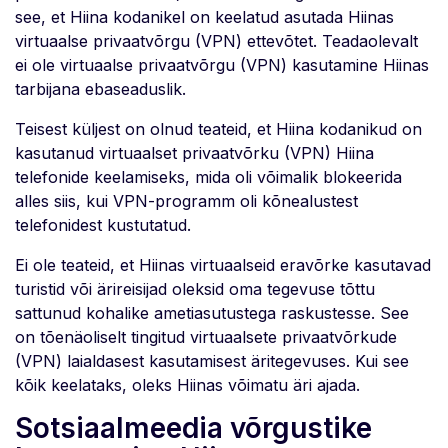
see, et Hiina kodanikel on keelatud asutada Hiinas
virtuaalse privaatvõrgu (VPN) ettevõtet. Teadaolevalt
ei ole virtuaalse privaatvõrgu (VPN) kasutamine Hiinas
tarbijana ebaseaduslik.
Teisest küljest on olnud teateid, et Hiina kodanikud on
kasutanud virtuaalset privaatvõrku (VPN) Hiina
telefonide keelamiseks, mida oli võimalik blokeerida
alles siis, kui VPN-programm oli kõnealustest
telefonidest kustutatud.
Ei ole teateid, et Hiinas virtuaalseid eravõrke kasutavad
turistid või ärireisijad oleksid oma tegevuse tõttu
sattunud kohalike ametiasutustega raskustesse. See
on tõenäoliselt tingitud virtuaalsete privaatvõrkude
(VPN) laialdasest kasutamisest äritegevuses. Kui see
kõik keelataks, oleks Hiinas võimatu äri ajada.
Sotsiaalmeedia võrgustike