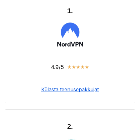
1.
4.9/5
★
★
★
★
★
Külasta teenusepakkujat
2.