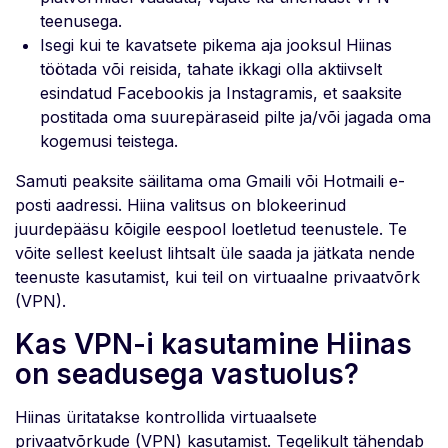
teenusega.
Isegi kui te kavatsete pikema aja jooksul Hiinas
töötada või reisida, tahate ikkagi olla aktiivselt
esindatud Facebookis ja Instagramis, et saaksite
postitada oma suurepäraseid pilte ja/või jagada oma
kogemusi teistega.
Samuti peaksite säilitama oma Gmaili või Hotmaili e-
posti aadressi. Hiina valitsus on blokeerinud
juurdepääsu kõigile eespool loetletud teenustele. Te
võite sellest keelust lihtsalt üle saada ja jätkata nende
teenuste kasutamist, kui teil on virtuaalne privaatvõrk
(VPN).
Kas VPN-i kasutamine Hiinas
on seadusega vastuolus?
Hiinas üritatakse kontrollida virtuaalsete
privaatvõrkude (VPN) kasutamist. Tegelikult tähendab