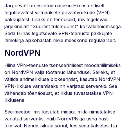
Järgnevalt on esitatud nimekiri Hiinas endiselt
tegutsevatest virtuaalsete privaatvõrkude (VPN)
pakkujatest. Lisaks on teenuseid, mis tegelevad
järjekindlalt "Suurest tulemüürist" kõrvalehoidmisega.
Seda Hiinas tegutsevate VPN-teenuste pakkujate
nimekirja ajakohastab meie meeskond regulaarselt.
NordVPN
Hiina VPN-teenuste tsenseerimisest möödahiilimiseks
on NordVPN välja töötanud lahenduse. Selleks, et
vältida andmeliikluse blokeerimist, kasutab NordVPN
VPN-liikluse varjamiseks nn varjatud servereid. See
vähendab tõenäosust, et liiklus tuvastatakse VPN-
liiklusena.
See meetod, mis kasutab midagi, mida nimetatakse
varjatud serveriks, näib NordVPNiga üsna hästi
toimivat. Nende isikute sõnul, kes seda katsetasid ja