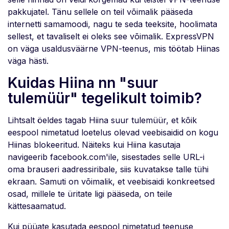
pakkujatel. Tänu sellele on teil võimalik pääseda
internetti samamoodi, nagu te seda teeksite, hoolimata
sellest, et tavaliselt ei oleks see võimalik. ExpressVPN
on väga usaldusväärne VPN-teenus, mis töötab Hiinas
väga hästi.
Kuidas Hiina nn "suur
tulemüür" tegelikult toimib?
Lihtsalt öeldes tagab Hiina suur tulemüür, et kõik
eespool nimetatud loetelus olevad veebisaidid on kogu
Hiinas blokeeritud. Näiteks kui Hiina kasutaja
navigeerib facebook.com'ile, sisestades selle URL-i
oma brauseri aadressiribale, siis kuvatakse talle tühi
ekraan. Samuti on võimalik, et veebisaidi konkreetsed
osad, millele te üritate ligi pääseda, on teile
kättesaamatud.
Kui püüate kasutada eespool nimetatud teenuse