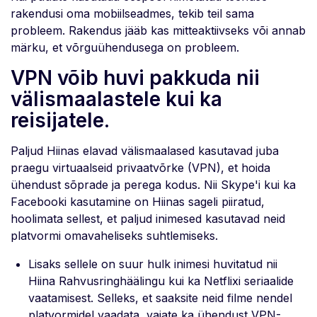
rakendusi oma mobiilseadmes, tekib teil sama
probleem. Rakendus jääb kas mitteaktiivseks või annab
märku, et võrguühendusega on probleem.
VPN võib huvi pakkuda nii
välismaalastele kui ka
reisijatele.
Paljud Hiinas elavad välismaalased kasutavad juba
praegu virtuaalseid privaatvõrke (VPN), et hoida
ühendust sõprade ja perega kodus. Nii Skype'i kui ka
Facebooki kasutamine on Hiinas sageli piiratud,
hoolimata sellest, et paljud inimesed kasutavad neid
platvormi omavaheliseks suhtlemiseks.
Lisaks sellele on suur hulk inimesi huvitatud nii
Hiina Rahvusringhäälingu kui ka Netflixi seriaalide
vaatamisest. Selleks, et saaksite neid filme nendel
platvormidel vaadata, vajate ka ühendust VPN-