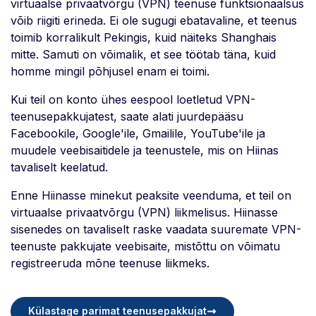
virtuaalse privaatvõrgu (VPN) teenuse funktsionaalsus
võib riigiti erineda. Ei ole sugugi ebatavaline, et teenus
toimib korralikult Pekingis, kuid näiteks Shanghais
mitte. Samuti on võimalik, et see töötab täna, kuid
homme mingil põhjusel enam ei toimi.
Kui teil on konto ühes eespool loetletud VPN-
teenusepakkujatest, saate alati juurdepääsu
Facebookile, Google'ile, Gmailile, YouTube'ile ja
muudele veebisaitidele ja teenustele, mis on Hiinas
tavaliselt keelatud.
Enne Hiinasse minekut peaksite veenduma, et teil on
virtuaalse privaatvõrgu (VPN) liikmelisus. Hiinasse
sisenedes on tavaliselt raske vaadata suuremate VPN-
teenuste pakkujate veebisaite, mistõttu on võimatu
registreeruda mõne teenuse liikmeks.
Külastage parimat teenusepakkujat