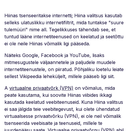
Hiinas tsenseeritakse internetti; Hiina valitsus kasutab
selleks ulatuslikku internetifiltrit, mida tuntakse "suure
tulemüüri" nime all. Tegelikkuses tähendab see, et
tuntud lääne internetiteenused on keelatud ja seetõttu
ei ole neile Hiinas võimalik ligi pääseda.
Näiteks Google, Facebook ja YouTube, lisaks
mitmesugustele väljaannetele ja paljudele muudele
internetiteenustele, on piiratud. Põhjaliku loetelu leiate
sellest Vikipeedia leheküljelt, millele pääseb ligi siit.
A
virtuaalne privaatvõrk (VPN)
on võimalus, mida
peate kasutama, kui soovite Hiinas viibides ikkagi
kasutada keelatud veebiteenuseid. Kuna Hiina valitsus
ei saa jälgida teie veebitegevust, kui olete ühendatud
virtuaalsesse privaatvõrku (VPN), ei ole neil võimalik
tsenseerida veebisaite ja teenuseid, millele te
juurdepääsu saate. Virtuaalse privaatvõrgu (VPN) abil