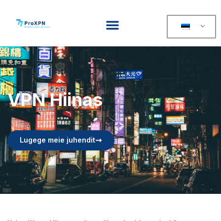
VPN Hiinas
Lugege meie juhendit