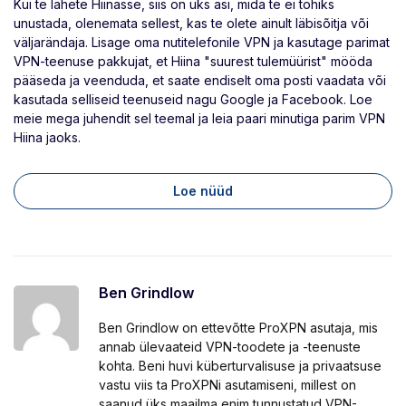
Kui te lähete Hiinasse, siis on üks asi, mida te ei tohiks
unustada, olenemata sellest, kas te olete ainult läbisõitja või
väljarändaja. Lisage oma nutitelefonile VPN ja kasutage parimat
VPN-teenuse pakkujat, et Hiina "suurest tulemüürist" mööda
pääseda ja veenduda, et saate endiselt oma posti vaadata või
kasutada selliseid teenuseid nagu Google ja Facebook. Loe
meie mega juhendit sel teemal ja leia paari minutiga parim VPN
Hiina jaoks.
Loe nüüd
Ben Grindlow
Ben Grindlow on ettevõtte ProXPN asutaja, mis
annab ülevaateid VPN-toodete ja -teenuste
kohta. Beni huvi küberturvalisuse ja privaatsuse
vastu viis ta ProXPNi asutamiseni, millest on
saanud üks maailma enim tunnustatud VPN-