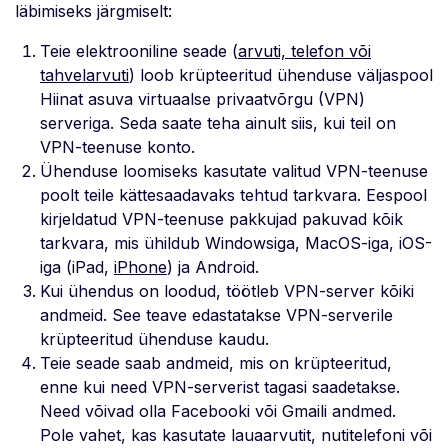
läbimiseks järgmiselt:
Teie elektrooniline seade (
arvuti, telefon või
tahvelarvuti
) loob krüpteeritud ühenduse väljaspool
Hiinat asuva virtuaalse privaatvõrgu (VPN)
serveriga. Seda saate teha ainult siis, kui teil on
VPN-teenuse konto.
Ühenduse loomiseks kasutate valitud VPN-teenuse
poolt teile kättesaadavaks tehtud tarkvara. Eespool
kirjeldatud VPN-teenuse pakkujad pakuvad kõik
tarkvara, mis ühildub Windowsiga, MacOS-iga, iOS-
iga (iPad,
iPhone
) ja Android.
Kui ühendus on loodud, töötleb VPN-server kõiki
andmeid. See teave edastatakse VPN-serverile
krüpteeritud ühenduse kaudu.
Teie seade saab andmeid, mis on krüpteeritud,
enne kui need VPN-serverist tagasi saadetakse.
Need võivad olla Facebooki või Gmaili andmed.
Pole vahet, kas kasutate lauaarvutit, nutitelefoni või