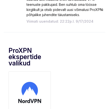
teenuste pakkujaid. Ben suhtub oma töösse
kirglikult ja otsib pidevalt uusi võimalusi ProXPNi
põhjalike juhendite täiustamiseks.
Viimati uuendatud: 22:22p.l. 9/17/2024
ProXPN
ekspertide
valikud