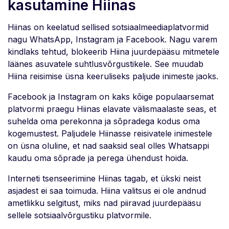
kasutamine Hiinas
Hiinas on keelatud sellised sotsiaalmeediaplatvormid
nagu WhatsApp, Instagram ja Facebook. Nagu varem
kindlaks tehtud, blokeerib Hiina juurdepääsu mitmetele
läänes asuvatele suhtlusvõrgustikele. See muudab
Hiina reisimise üsna keeruliseks paljude inimeste jaoks.
Facebook ja Instagram on kaks kõige populaarsemat
platvormi praegu Hiinas elavate välismaalaste seas, et
suhelda oma perekonna ja sõpradega kodus oma
kogemustest. Paljudele Hiinasse reisivatele inimestele
on üsna oluline, et nad saaksid seal olles Whatsappi
kaudu oma sõprade ja perega ühendust hoida.
Interneti tsenseerimine Hiinas tagab, et ükski neist
asjadest ei saa toimuda. Hiina valitsus ei ole andnud
ametlikku selgitust, miks nad piiravad juurdepääsu
sellele sotsiaalvõrgustiku platvormile.