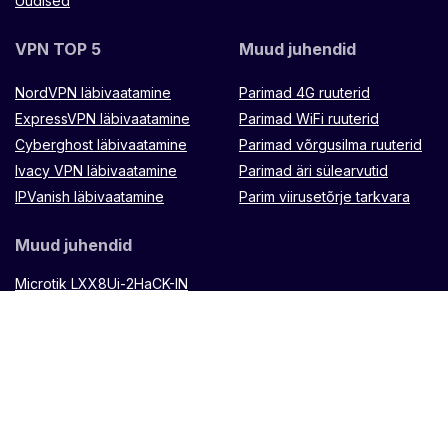
Uudised
VPN TOP 5
Muud juhendid
NordVPN läbivaatamine
Parimad 4G ruuterid
ExpressVPN läbivaatamine
Parimad WiFi ruuterid
Cyberghost läbivaatamine
Parimad võrgusilma ruuterid
Ivacy VPN läbivaatamine
Parimad äri sülearvutid
IPVanish läbivaatamine
Parim viirusetõrje tarkvara
Muud juhendid
Microtik LXX8Ui-2HaCK-IN
ruuter
Muugo
kaugjuhtimispult
TP Link
Omada ES88W-4G
Zenithtech Hypernet X900
ruuter