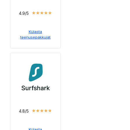
★
★
★
★
★
4.9/5
Külasta
teenusepakkujat
★
★
★
★
★
4.8/5
Külasta