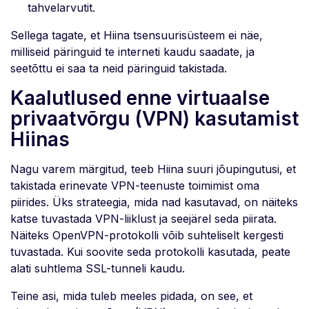
tahvelarvutit.
Sellega tagate, et Hiina tsensuurisüsteem ei näe,
milliseid päringuid te interneti kaudu saadate, ja
seetõttu ei saa ta neid päringuid takistada.
Kaalutlused enne virtuaalse
privaatvõrgu (VPN) kasutamist
Hiinas
Nagu varem märgitud, teeb Hiina suuri jõupingutusi, et
takistada erinevate VPN-teenuste toimimist oma
piirides. Üks strateegia, mida nad kasutavad, on näiteks
katse tuvastada VPN-liiklust ja seejärel seda piirata.
Näiteks OpenVPN-protokolli võib suhteliselt kergesti
tuvastada. Kui soovite seda protokolli kasutada, peate
alati suhtlema SSL-tunneli kaudu.
Teine asi, mida tuleb meeles pidada, on see, et