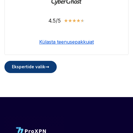
4.5/5
★
★
★
★
★
Külasta teenusepakkujat
Ekspertide valik