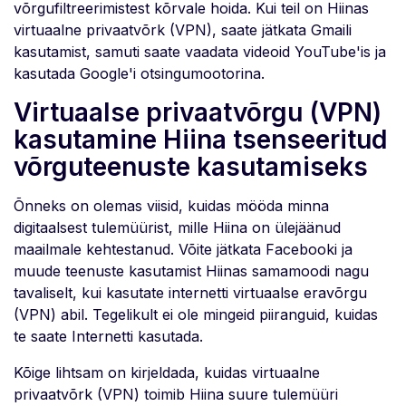
võrgufiltreerimistest kõrvale hoida. Kui teil on Hiinas
virtuaalne privaatvõrk (VPN), saate jätkata Gmaili
kasutamist, samuti saate vaadata videoid YouTube'is ja
kasutada Google'i otsingumootorina.
Virtuaalse privaatvõrgu (VPN)
kasutamine Hiina tsenseeritud
võrguteenuste kasutamiseks
Õnneks on olemas viisid, kuidas mööda minna
digitaalsest tulemüürist, mille Hiina on ülejäänud
maailmale kehtestanud. Võite jätkata Facebooki ja
muude teenuste kasutamist Hiinas samamoodi nagu
tavaliselt, kui kasutate internetti virtuaalse eravõrgu
(VPN) abil. Tegelikult ei ole mingeid piiranguid, kuidas
te saate Internetti kasutada.
Kõige lihtsam on kirjeldada, kuidas virtuaalne
privaatvõrk (VPN) toimib Hiina suure tulemüüri