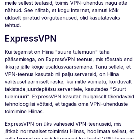
meile sellest teatasid, toimis VPN-ühendus nagu ette
nähtud. See näitab, et kogu internet, samuti kõik
üldiselt piiratud võrguteenused, olid kasutatavaks
tehtud.
ExpressVPN
Kui tegemist on Hiina "suure tulemüüri" taha
pääsemisega, on ExpressVPN teenus, mis tõestab end
ikka ja jälle kõige usaldusväärsemana. Tänu sellele, et
VPN-teenus kasutab nii palju servereid, on Hiina
valitsusel äärmiselt raske, kui mitte võimatu, korduvalt
takistada juurdepääsu serveritele, kasutades "Suurt
tulemüüri". ExpressVPN kasutab hulgaliselt täiendavaid
tehnoloogilisi võtteid, et tagada oma VPN-ühenduste
toimimine Hiinas.
ExpressVPN on üks väheseid VPN-teenuseid, mis
jätkab normaalset toimimist Hiinas, hoolimata sellest, et
selle hinnad on veidi kõrgemad kui teistel VPN-teenuse