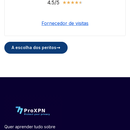
4.5/5
★
★
★
★
★
Fornecedor de visitas
A escolha dos peritos
Quer aprender tudo sobre