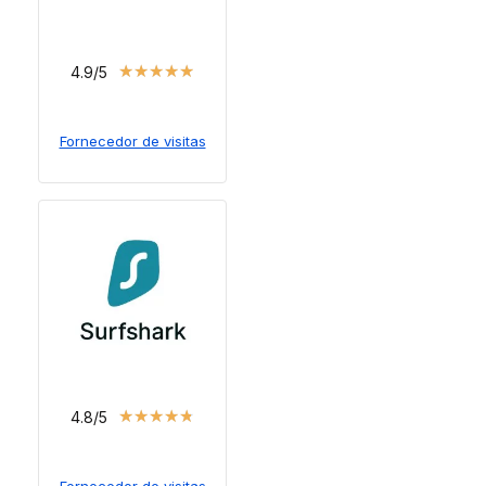
★
★
★
★
★
4.9/5
Fornecedor de visitas
★
★
★
★
★
4.8/5