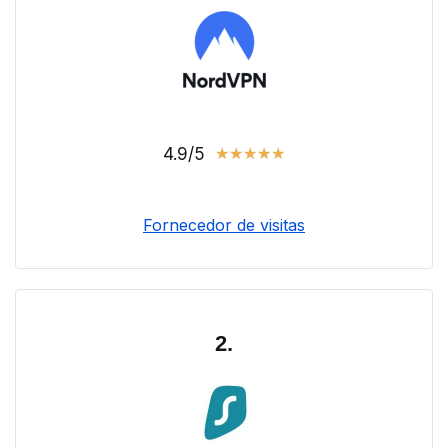
4.9/5
★
★
★
★
★
Fornecedor de visitas
2.