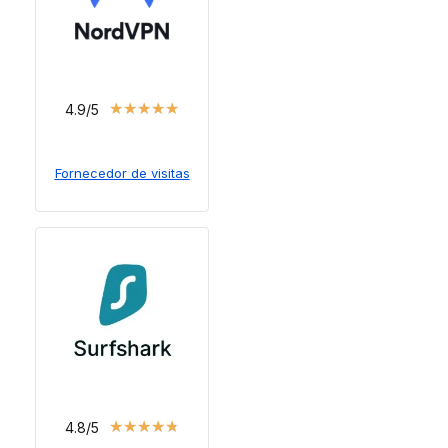
★
★
★
★
★
4.9/5
Fornecedor de visitas
★
★
★
★
★
4.8/5