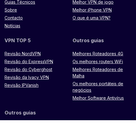
Guias Técnicos
Melhor VPN de jogo
Sobre
Melhor iPhone VPN
Contacto
O que é uma VPN?
Notícias
VPN TOP 5
Outros guias
Revisão NordVPN
Melhores Roteadores 4G
Revisão do ExpressVPN
Os melhores routers WiFi
Revisão do Cyberghost
Melhores Roteadores de
Malha
Revisão da Ivacy VPN
Os melhores portáteis de
Revisão IPVanish
negócios
Melhor Software Antivírus
Outros guias
Router Microtik LXX8Ui-
2HaCK-IN
Controlo remoto