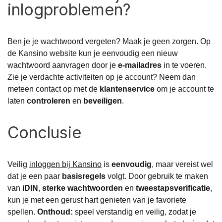
inlogproblemen?
Ben je je wachtwoord vergeten? Maak je geen zorgen. Op
de Kansino website kun je eenvoudig een nieuw
wachtwoord aanvragen door je
e-mailadres
in te voeren.
Zie je verdachte activiteiten op je account? Neem dan
meteen contact op met de
klantenservice
om je account te
laten
controleren
en
beveiligen
.
Conclusie
Veilig
inloggen bij Kansino
is
eenvoudig
, maar vereist wel
dat je een paar
basisregels
volgt. Door gebruik te maken
van
iDIN
,
sterke wachtwoorden
en
tweestapsverificatie
,
kun je met een gerust hart genieten van je favoriete
spellen.
Onthoud:
speel verstandig en veilig, zodat je