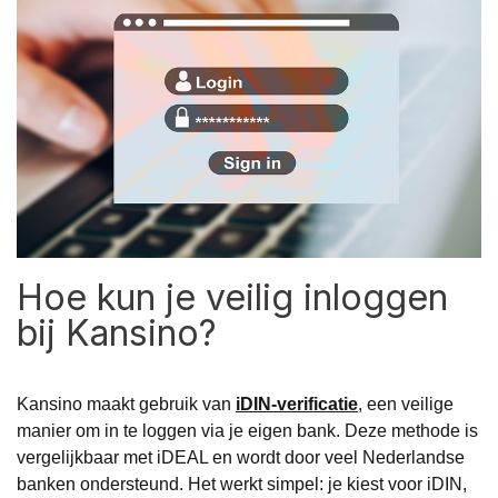
Hoe kun je veilig inloggen
bij Kansino?
Kansino maakt gebruik van
iDIN-verificatie
, een veilige
manier om in te loggen via je eigen bank. Deze methode is
vergelijkbaar met iDEAL en wordt door veel Nederlandse
banken ondersteund. Het werkt simpel: je kiest voor iDIN,