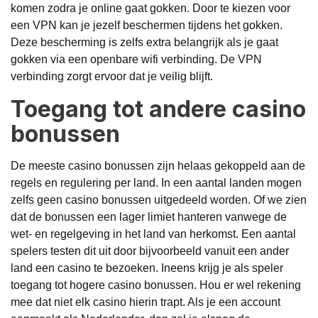
komen zodra je online gaat gokken. Door te kiezen voor
een VPN kan je jezelf beschermen tijdens het gokken.
Deze bescherming is zelfs extra belangrijk als je gaat
gokken via een openbare wifi verbinding. De VPN
verbinding zorgt ervoor dat je veilig blijft.
Toegang tot andere casino
bonussen
De meeste casino bonussen zijn helaas gekoppeld aan de
regels en regulering per land. In een aantal landen mogen
zelfs geen casino bonussen uitgedeeld worden. Of we zien
dat de bonussen een lager limiet hanteren vanwege de
wet- en regelgeving in het land van herkomst. Een aantal
spelers testen dit uit door bijvoorbeeld vanuit een ander
land een casino te bezoeken. Ineens krijg je als speler
toegang tot hogere casino bonussen. Hou er wel rekening
mee dat niet elk casino hierin trapt. Als je een account