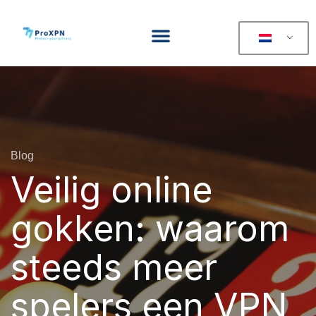
Blog
Veilig online
gokken: waarom
steeds meer
spelers een VPN