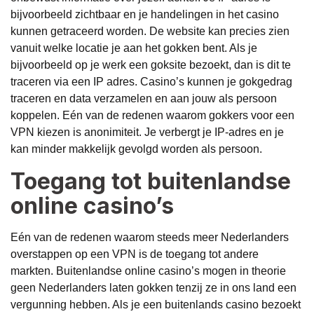
bijvoorbeeld zichtbaar en je handelingen in het casino
kunnen getraceerd worden. De website kan precies zien
vanuit welke locatie je aan het gokken bent. Als je
bijvoorbeeld op je werk een goksite bezoekt, dan is dit te
traceren via een IP adres. Casino’s kunnen je gokgedrag
traceren en data verzamelen en aan jouw als persoon
koppelen. Eén van de redenen waarom gokkers voor een
VPN kiezen is anonimiteit. Je verbergt je IP-adres en je
kan minder makkelijk gevolgd worden als persoon.
Toegang tot buitenlandse
online casino’s
Eén van de redenen waarom steeds meer Nederlanders
overstappen op een VPN is de toegang tot andere
markten. Buitenlandse online casino’s mogen in theorie
geen Nederlanders laten gokken tenzij ze in ons land een
vergunning hebben. Als je een buitenlands casino bezoekt