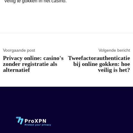
veilig te gokken in het casino.
Voorgaande post
Volgende bericht
Privacy online: casino's
Tweefactorauthenticatie
zonder registratie als
bij online gokken: hoe
alternatief
veilig is het?