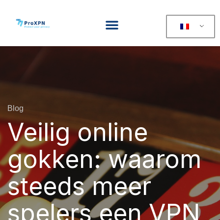
Blog
Veilig online
gokken: waarom
steeds meer
spelers een VPN