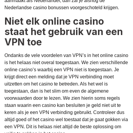
aanmaakt als Nederlander, dan zal je alsnog de
Nederlandse casino bonussen voorgeschoteld krijgen.
Niet elk online casino
staat het gebruik van een
VPN toe
Ondanks de vele voordelen van VPN’s in het online casino
is het helaas niet overal toegestaan. We zien verschillende
online casino’s waarbij een VPN niet is toegestaan. Je
krijgt direct een melding dat je VPN verbinding moet
uitzetten om het casino te betreden. Als het wel is
toegestaan, dan is het slim om even de algemene
voorwaarden door te lezen. We zien hierin soms regels
staan waarin een casino kan besluiten je geld niet uit te
keren als je een VPN verbinding gebruikt. Controleer dus
altijd goed of het casino wel toestaat dat je gaat gokken via
een VPN. Dit is helaas niet altijd de beste oplossing om