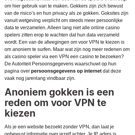
om hier gebruik van te maken. Gokkers zijn zich bewust
van de risico’s en hun privacy als ze gokken. Goksites zijn
vanuit wetgeving verplicht om steeds meer persoonlijke
data te verzamelen. Alleen lang niet alle online casino
spelers zitten erop te wachten dat hun data verzameld
wordt. Een van de afwegingen om voor VPN te kiezen is
om anoniem te surfen. Maar wat zijn nog meer redenen om
als casino speler via een VPN een casino te bezoeken?
De Autoriteit Persoonsgegevens waarschuwt op hun
pagina over
persoonsgegevens op internet
dat deze
vaak nog jarenlang vindbaar zijn.
Anoniem gokken is een
reden om voor VPN te
kiezen
Als je een website bezoekt zonder VPN, dan laat je
onbewust informatie over jezelf achter. Je IP adres is