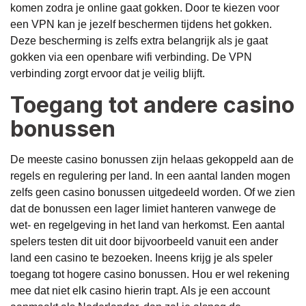
komen zodra je online gaat gokken. Door te kiezen voor
een VPN kan je jezelf beschermen tijdens het gokken.
Deze bescherming is zelfs extra belangrijk als je gaat
gokken via een openbare wifi verbinding. De VPN
verbinding zorgt ervoor dat je veilig blijft.
Toegang tot andere casino
bonussen
De meeste casino bonussen zijn helaas gekoppeld aan de
regels en regulering per land. In een aantal landen mogen
zelfs geen casino bonussen uitgedeeld worden. Of we zien
dat de bonussen een lager limiet hanteren vanwege de
wet- en regelgeving in het land van herkomst. Een aantal
spelers testen dit uit door bijvoorbeeld vanuit een ander
land een casino te bezoeken. Ineens krijg je als speler
toegang tot hogere casino bonussen. Hou er wel rekening
mee dat niet elk casino hierin trapt. Als je een account