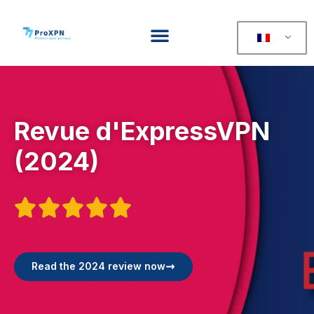
Revue d'ExpressVPN
(2024)





Read the 2024 review now