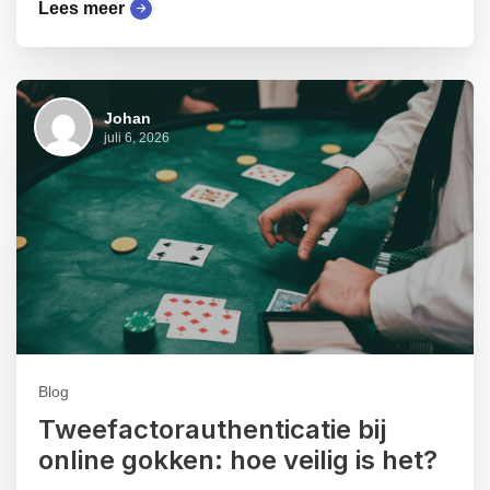
Lees meer
Johan
juli 6, 2026
Blog
Tweefactorauthenticatie bij
online gokken: hoe veilig is het?