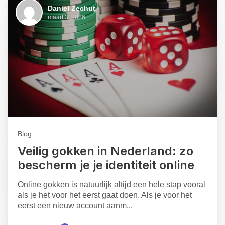
Daniel Zechut
maart 3, 2026
Blog
Veilig gokken in Nederland: zo
bescherm je je identiteit online
Online gokken is natuurlijk altijd een hele stap vooral
als je het voor het eerst gaat doen. Als je voor het
eerst een nieuw account aanm...