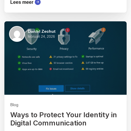
Lees meer
Daniel Zechut
februari 24, 2026
Blog
Ways to Protect Your Identity in
Digital Communication