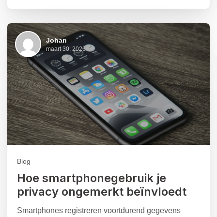
Johan
maart 30, 2026
Blog
Hoe smartphonegebruik je
privacy ongemerkt beïnvloedt
Smartphones registreren voortdurend gegevens