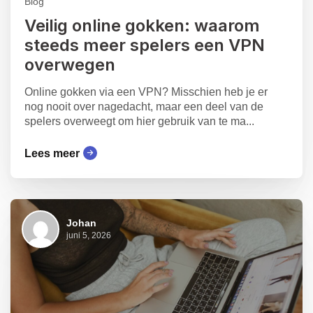
Blog
Veilig online gokken: waarom
steeds meer spelers een VPN
overwegen
Online gokken via een VPN? Misschien heb je er
nog nooit over nagedacht, maar een deel van de
spelers overweegt om hier gebruik van te ma...
Lees meer
Johan
juni 5, 2026