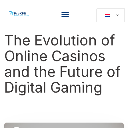
The Evolution of
Online Casinos
and the Future of
Digital Gaming