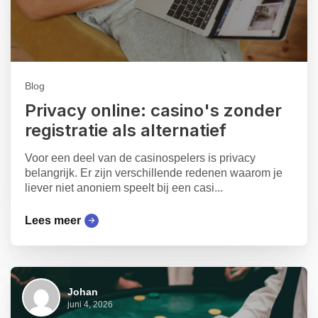
Blog
Privacy online: casino's zonder
registratie als alternatief
Voor een deel van de casinospelers is privacy
belangrijk. Er zijn verschillende redenen waarom je
liever niet anoniem speelt bij een casi...
Lees meer
Johan
juni 4, 2026