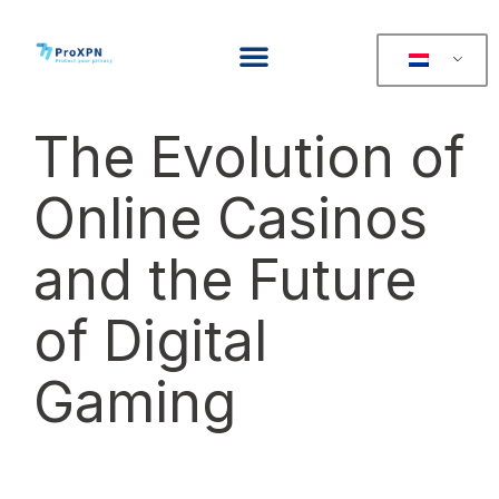
The Evolution of
Online Casinos
and the Future
of Digital
Gaming