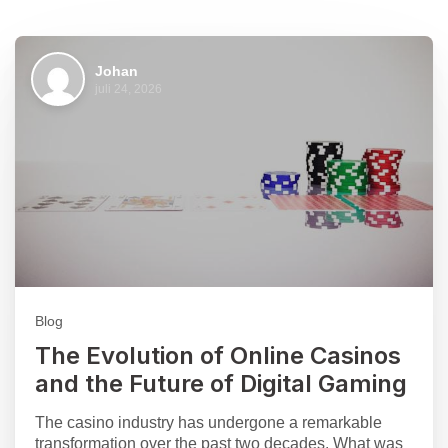
Johan
juli 24, 2026
Blog
The Evolution of Online Casinos
and the Future of Digital Gaming
The casino industry has undergone a remarkable
transformation over the past two decades. What was