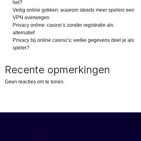
het?
Veilig online gokken: waarom steeds meer spelers een
VPN overwegen
Privacy online: casino’s zonder registratie als
alternatief
Privacy bij online casino’s: welke gegevens deel je als
speler?
Recente opmerkingen
Geen reacties om te tonen.