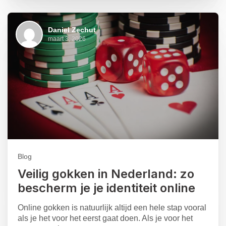
Daniel Zechut
maart 3, 2026
Blog
Veilig gokken in Nederland: zo
bescherm je je identiteit online
Online gokken is natuurlijk altijd een hele stap vooral
als je het voor het eerst gaat doen. Als je voor het