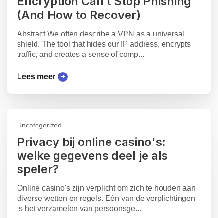
Encryption Can’t Stop Phishing
(And How to Recover)
Abstract We often describe a VPN as a universal
shield. The tool that hides our IP address, encrypts
traffic, and creates a sense of comp...
Lees meer
Uncategorized
Privacy bij online casino's:
welke gegevens deel je als
speler?
Online casino's zijn verplicht om zich te houden aan
diverse wetten en regels. Eén van de verplichtingen
is het verzamelen van persoonsge...