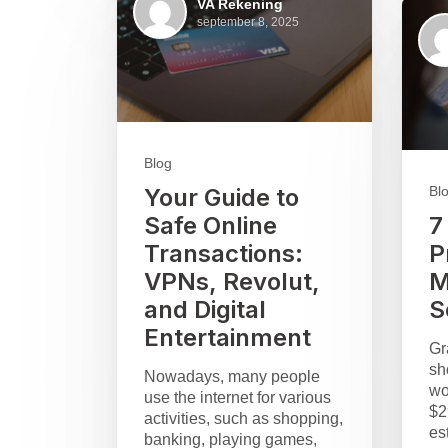
VA Rekening
september 8, 2025
Blog
Your Guide to
Bl
Safe Online
7
Transactions:
P
VPNs, Revolut,
M
and Digital
S
Entertainment
Gr
sh
Nowadays, many people
wo
use the internet for various
$2
activities, such as shopping,
es
banking, playing games,