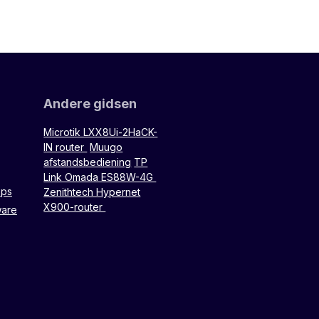
Andere gidsen
Microtik LXX8Ui-2HaCK-
IN router
Muugo
afstandsbediening
TP
Link Omada ES88W-4G
ops
Zenithtech Hypernet
X900-router
ware