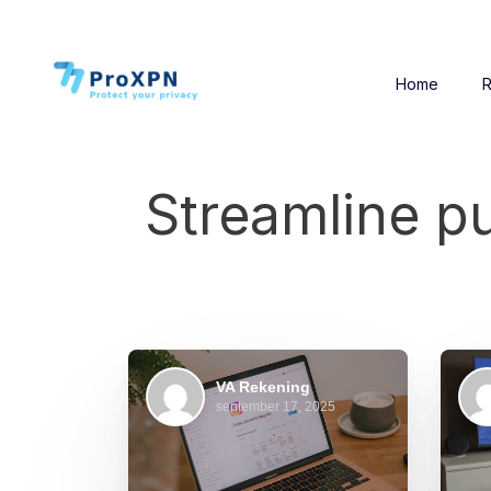
Home
R
Streamline p
VA Rekening
september 17, 2025