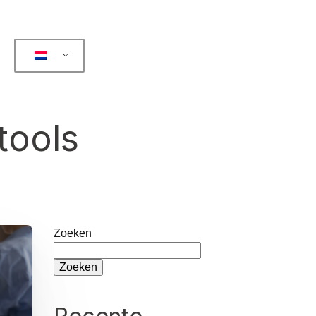
tools
Zoeken
Zoeken