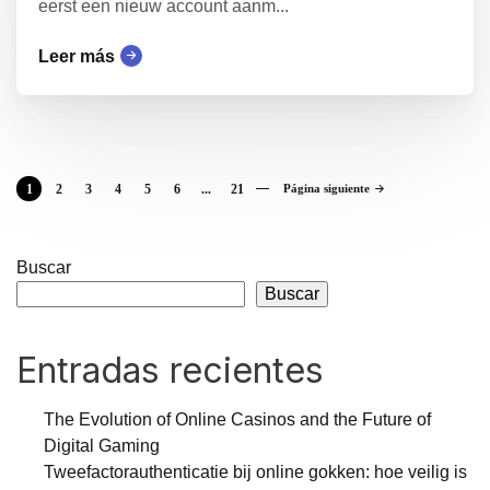
eerst een nieuw account aanm...
Leer más
1
2
3
4
5
6
...
21
Página siguiente
Buscar
Buscar
Entradas recientes
The Evolution of Online Casinos and the Future of
Digital Gaming
Tweefactorauthenticatie bij online gokken: hoe veilig is