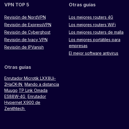
VPN TOP 5
Otras guías
Revisión de NordVPN
Los mejores routers 4G
Revisión de ExpressVPN
Los mejores routers WiFi
Revisión de Cyberghost
Los mejores routers de malla
Revisión de Ivacy VPN
Los mejores portátiles para
empresas
Revisión de IPVanish
El mejor software antivirus
Otras guías
Enrutador Microtik LXX8Ui-
2HaCK-IN
Mando a distancia
Muugo
TP Link Omada
ES88W-4G
Enrutador
Hypernet X900 de
Zenithtech