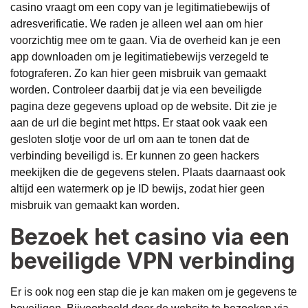
casino vraagt om een copy van je legitimatiebewijs of
adresverificatie. We raden je alleen wel aan om hier
voorzichtig mee om te gaan. Via de overheid kan je een
app downloaden om je legitimatiebewijs verzegeld te
fotograferen. Zo kan hier geen misbruik van gemaakt
worden. Controleer daarbij dat je via een beveiligde
pagina deze gegevens upload op de website. Dit zie je
aan de url die begint met https. Er staat ook vaak een
gesloten slotje voor de url om aan te tonen dat de
verbinding beveiligd is. Er kunnen zo geen hackers
meekijken die de gegevens stelen. Plaats daarnaast ook
altijd een watermerk op je ID bewijs, zodat hier geen
misbruik van gemaakt kan worden.
Bezoek het casino via een
beveiligde VPN verbinding
Er is ook nog een stap die je kan maken om je gegevens te