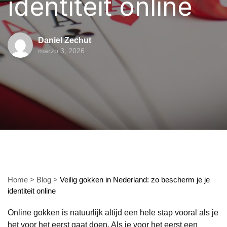
identiteit online
Daniel Zechut
marzo 3, 2026
Home
>
Blog
>
Veilig gokken in Nederland: zo bescherm je je
identiteit online
Online gokken is natuurlijk altijd een hele stap vooral als je
het voor het eerst gaat doen. Als je voor het eerst een