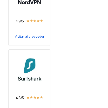
★
★
★
★
★
4.9/5
Visitar al proveedor
★
★
★
★
★
4.8/5