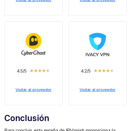
★
★
★
★
★
★
★
★
★
★
4.5/5
4.2/5
Visitar al proveedor
Visitar al proveedor
Conclusión
Para concluir, esta reseña de IPVanish proporciona la