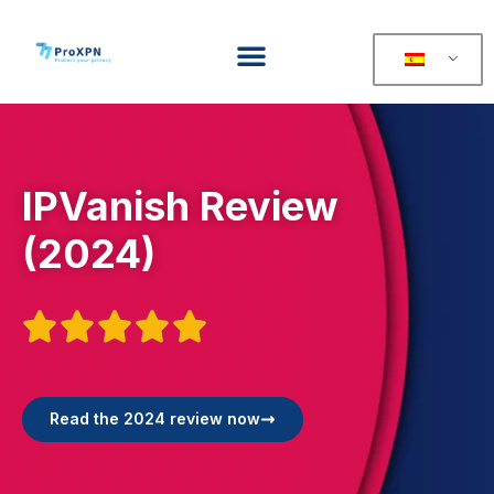
IPVanish Review
(2024)





Read the 2024 review now