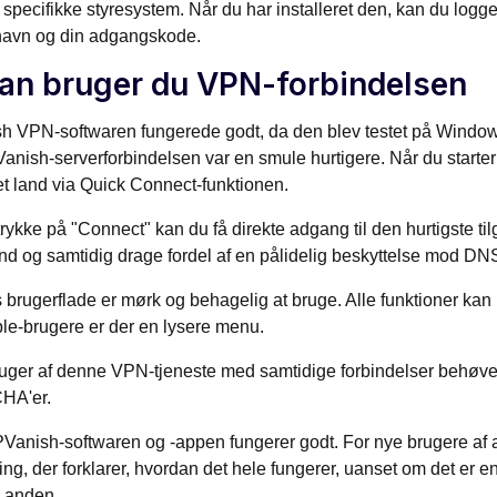
 specifikke styresystem. Når du har installeret den, kan du logg
navn og din adgangskode.
an bruger du VPN-forbindelsen
h VPN-softwaren fungerede godt, da den blev testet på Windows
Vanish-serverforbindelsen var en smule hurtigere. Når du starter 
t land via Quick Connect-funktionen.
trykke på "Connect" kan du få direkte adgang til den hurtigste ti
and og samtidig drage fordel af en pålidelig beskyttelse mod D
brugerflade er mørk og behagelig at bruge. Alle funktioner kan
le-brugere er der en lysere menu.
ger af denne VPN-tjeneste med samtidige forbindelser behøver 
HA'er.
Vanish-softwaren og -appen fungerer godt. For nye brugere af a
ing, der forklarer, hvordan det hele fungerer, uanset om det er
n anden.