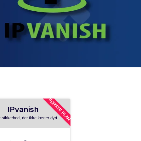
FØRSTE PLAN
IPvanish
-sikkerhed, der ikke koster dyrt