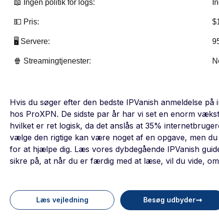
📖 Ingen politik for logs:
In
💵 Pris:
$
🖥️ Servere:
9
🍿 Streamingtjenester:
N
Hvis du søger efter den bedste IPVanish anmeldelse på in
hos ProXPN. De sidste par år har vi set en enorm vækst
hvilket er ret logisk, da det anslås at 35% internetbruger
vælge den rigtige kan være noget af en opgave, men du s
for at hjælpe dig. Læs vores dybdegående IPVanish guide 
sikre på, at når du er færdig med at læse, vil du vide, om
Læs vejledning
Besøg udbyder