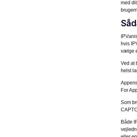
med dit
bruger
Såd
IPVanis
hvis IP
vælge e
Ved at 
helst l
Appens 
For App
Som bru
CAPTC
Både IP
vejledn
eller e