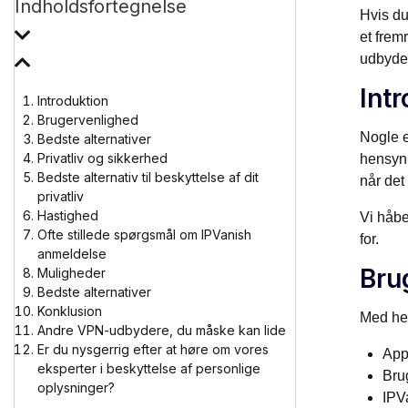
Indholdsfortegnelse
Hvis du
et frem
udbyder
Int
Introduktion
Brugervenlighed
Nogle e
Bedste alternativer
Privatliv og sikkerhed
hensyn 
Bedste alternativ til beskyttelse af dit
når det
privatliv
Hastighed
Vi håbe
Ofte stillede spørgsmål om IPVanish
for.
anmeldelse
Bru
Muligheder
Bedste alternativer
Konklusion
Med hen
Andre VPN-udbydere, du måske kan lide
Er du nysgerrig efter at høre om vores
Appe
eksperter i beskyttelse af personlige
Bru
oplysninger?
IPV