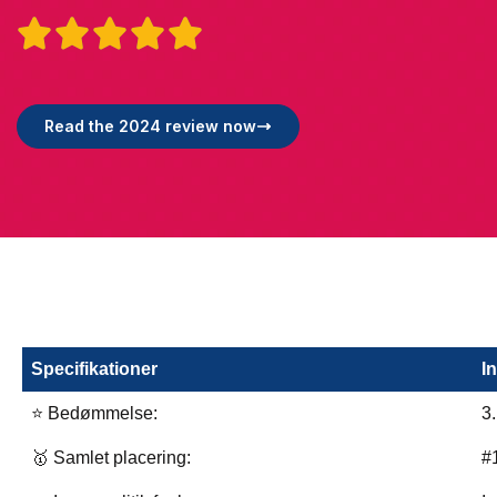





Read the 2024 review now
Specifikationer
I
⭐ Bedømmelse:
3
🥇 Samlet placering:
#