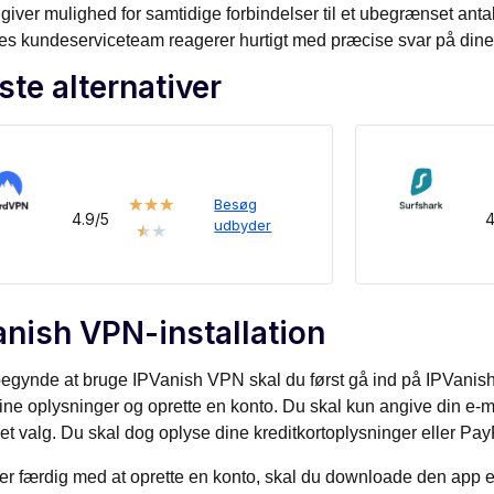
 giver mulighed for samtidige forbindelser til et ubegrænset an
es kundeserviceteam reagerer hurtigt med præcise svar på dine
ste alternativer
★
★
★
Besøg
4.9/5
4
udbyder
★
★
anish VPN-installation
begynde at bruge IPVanish VPN skal du først gå ind på IPVani
 dine oplysninger og oprette en konto. Du skal kun angive din 
get valg. Du skal dog oplyse dine kreditkortoplysninger eller Pa
er færdig med at oprette en konto, skal du downloade den app el