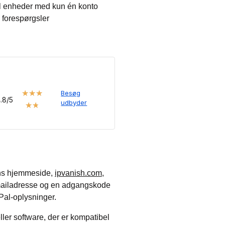
tal enheder med kun én konto
 forespørgsler
★
★
★
Besøg
.8/5
udbyder
★
★
shs hjemmeside,
ipvanish.com
,
e-mailadresse og en adgangskode
yPal-oplysninger.
ler software, der er kompatibel