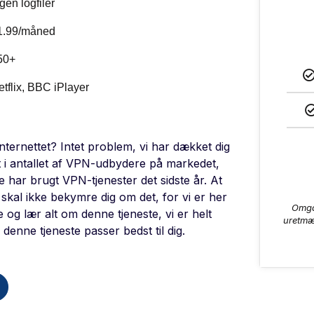
gen logfiler
1.99/måned
50+
etflix, BBC iPlayer
ternettet? Intet problem, vi har dækket dig
 i antallet af VPN-udbydere på markedet,
e har brugt VPN-tjenester det sidste år. At
kal ikke bekymre dig om det, for vi er her
Omgå 
og lær alt om denne tjeneste, vi er helt
uretmæ
 denne tjeneste passer bedst til dig.