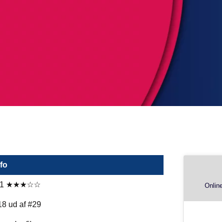
nfo
.1 ★★★☆☆
Online
18 ud af #29