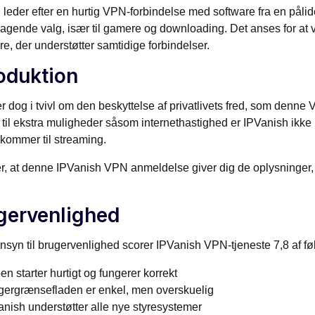
 leder efter en hurtig VPN-forbindelse med software fra en påli
ragende valg, især til gamere og downloading. Det anses for at
e, der understøtter samtidige forbindelser.
roduktion
r dog i tvivl om den beskyttelse af privatlivets fred, som denne 
til ekstra muligheder såsom internethastighed er IPVanish ikke
 kommer til streaming.
r, at denne IPVanish VPN anmeldelse giver dig de oplysninger,
gervenlighed
syn til brugervenlighed scorer IPVanish VPN-tjeneste 7,8 af f
n starter hurtigt og fungerer korrekt
gergrænsefladen er enkel, men overskuelig
anish understøtter alle nye styresystemer