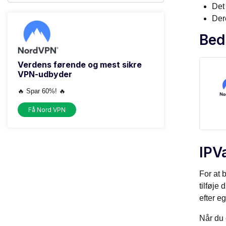
Det
Der
Bed
Verdens førende og mest sikre
VPN-udbyder
🔥 Spar 60%! 🔥
Få Nord VPN
IPV
For at 
tilføje
efter e
Når du 