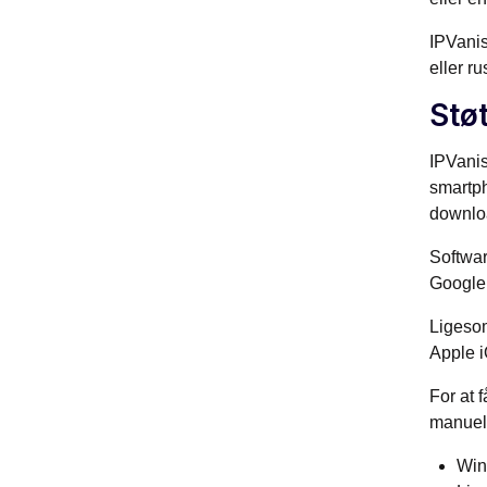
IPVanis
eller ru
Stø
IPVanis
smartph
downloa
Softwar
Google 
Ligeso
Apple 
For at 
manuel
Win