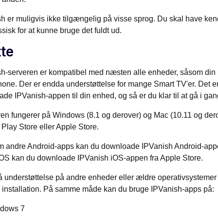
h er muligvis ikke tilgængelig på visse sprog. Du skal have ken
ssisk for at kunne bruge det fuldt ud.
tte
h-serveren er kompatibel med næsten alle enheder, såsom din pc,
one. Der er endda understøttelse for mange Smart TV'er. Det en
de IPVanish-appen til din enhed, og så er du klar til at gå i gan
en fungerer på Windows (8.1 og derover) og Mac (10.11 og der
Play Store eller Apple Store.
m andre Android-apps kan du downloade IPVanish Android-appen
iOS kan du downloade IPVanish iOS-appen fra Apple Store.
få understøttelse på andre enheder eller ældre operativsystemer 
 installation. På samme måde kan du bruge IPVanish-apps på:
dows 7