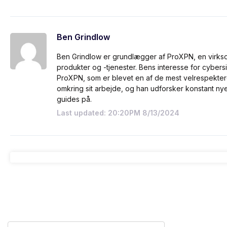
Ben Grindlow
Ben Grindlow er grundlægger af ProXPN, en virks
produkter og -tjenester. Bens interesse for cybersik
ProXPN, som er blevet en af de mest velrespekte
omkring sit arbejde, og han udforsker konstant 
guides på.
Last updated: 20:20PM 8/13/2024