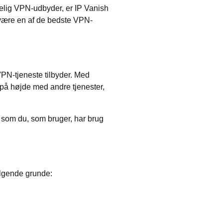
delig VPN-udbyder, er IP Vanish
 være en af de bedste VPN-
VPN-tjeneste tilbyder. Med
 på højde med andre tjenester,
 som du, som bruger, har brug
ølgende grunde: