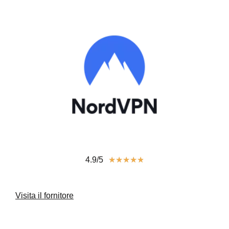
4.9/5
★
★
★
★
★
Visita il fornitore