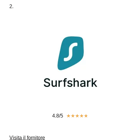
2.
4.8/5
★
★
★
★
★
Visita il fornitore