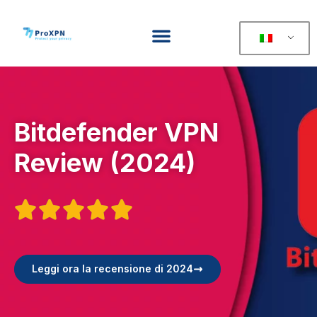
Bitdefender VPN
Review (2024)





Leggi ora la recensione di 2024