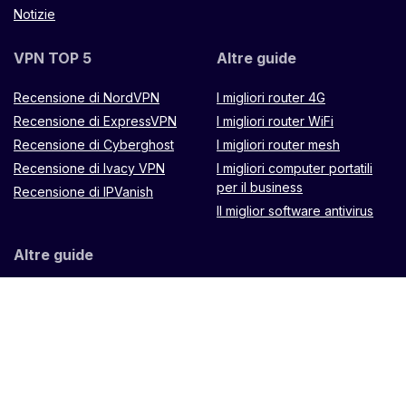
Notizie
VPN TOP 5
Altre guide
Recensione di NordVPN
I migliori router 4G
Recensione di ExpressVPN
I migliori router WiFi
Recensione di Cyberghost
I migliori router mesh
Recensione di Ivacy VPN
I migliori computer portatili
per il business
Recensione di IPVanish
Il miglior software antivirus
Altre guide
Router Microtik LXX8Ui-
2HaCK-IN
Telecomando
Muugo
TP Link Omada
ES88W-4G
Router
Zenithtech Hypernet X900