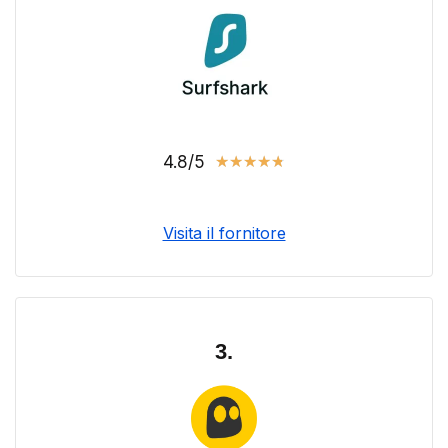
4.8/5
★
★
★
★
★
Visita il fornitore
3.