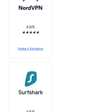
4.9/5
★
★
★
★
★
Visita il fornitore
4.8/5