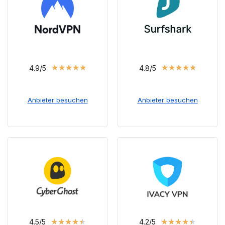
★
★
★
★
★
★
★
★
★
★
4.9/5
4.8/5
Anbieter besuchen
Anbieter besuchen
★
★
★
★
★
★
★
★
★
★
4.5/5
4.2/5