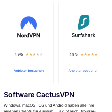
★
★
★
★
★
★
★
★
★
★
4.9/5
4.8/5
Anbieter besuchen
Anbieter besuchen
Software CactusVPN
Windows, macOS, iOS und Android haben alle ihre
eigenen Clients zur Auswahl. Es gibt auch Browser-