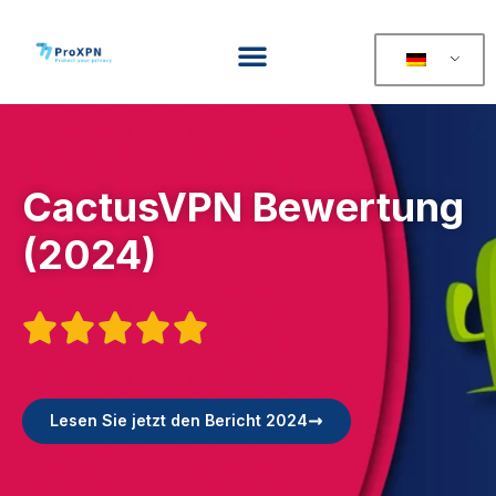
CactusVPN Bewertung
(2024)





Lesen Sie jetzt den Bericht 2024