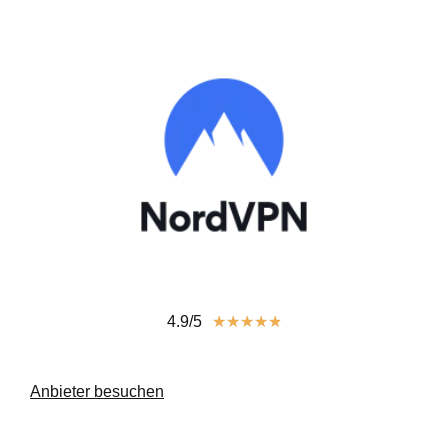
4.9/5
★
★
★
★
★
Anbieter besuchen