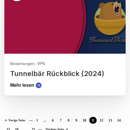
Bewertungen, VPN
Tunnelbär Rückblick (2024)
Mehr lesen
Vorige Seite
1
...
6
7
8
9
10
11
12
13
14
15
16
...
21
Nächste Seite