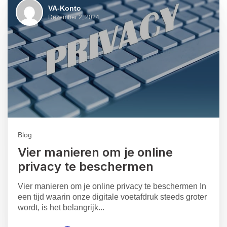
VA-Konto
Dezember 2, 2024
Blog
Vier manieren om je online
privacy te beschermen
Vier manieren om je online privacy te beschermen In
een tijd waarin onze digitale voetafdruk steeds groter
wordt, is het belangrijk...