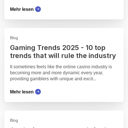
Mehr lesen
Blog
Gaming Trends 2025 - 10 top
trends that will rule the industry
It sometimes feels like the online casino industry is
becoming more and more dynamic every year,
providing gamblers with unique and excit...
Mehr lesen
Blog