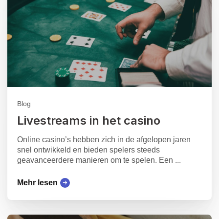
Blog
Livestreams in het casino
Online casino’s hebben zich in de afgelopen jaren
snel ontwikkeld en bieden spelers steeds
geavanceerdere manieren om te spelen. Een ...
Mehr lesen