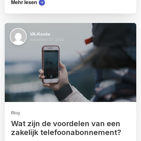
Mehr lesen
VA-Konto
November 27, 2024
Blog
Wat zijn de voordelen van een
zakelijk telefoonabonnement?