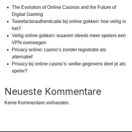
The Evolution of Online Casinos and the Future of
Digital Gaming
Tweefactorauthenticatie bij online gokken: hoe veilig is
het?
Veilig online gokken: waarom steeds meer spelers een
VPN overwegen
Privacy online: casino’s zonder registratie als
alternatief
Privacy bij online casino’s: welke gegevens deel je als
speler?
Neueste Kommentare
Keine Kommentare vorhanden.