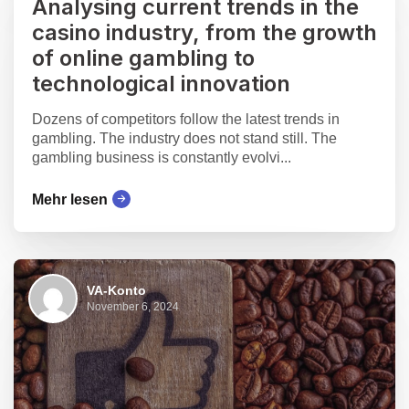
Analysing current trends in the
casino industry, from the growth
of online gambling to
technological innovation
Dozens of competitors follow the latest trends in
gambling. The industry does not stand still. The
gambling business is constantly evolvi...
Mehr lesen
VA-Konto
November 6, 2024