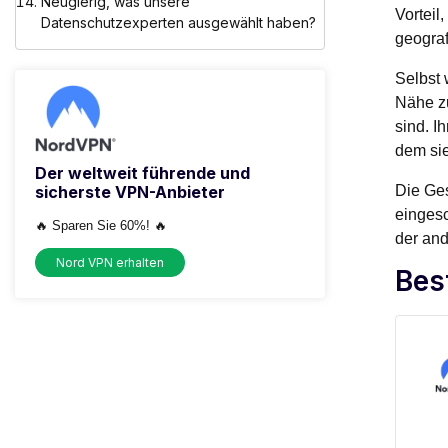
Neugierig, was unsere
Vorteil
Datenschutzexperten ausgewählt haben?
geograf
Selbst 
Nähe zu
sind. I
dem sie
Der weltweit führende und
sicherste VPN-Anbieter
Die Ges
eingesc
🔥 Sparen Sie 60%! 🔥
der an
Nord VPN erhalten
Bes