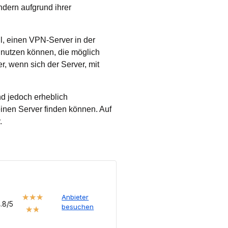
ndern aufgrund ihrer
il, einen VPN-Server in der
 nutzen können, die möglich
er, wenn sich der Server, mit
nd jedoch erheblich
einen Server finden können. Auf
.
★
★
★
Anbieter
.8/5
besuchen
★
★