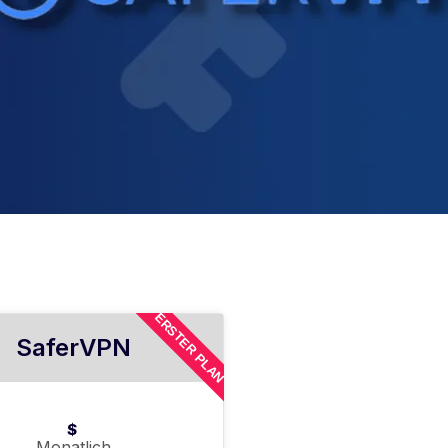
ERSTER PLAN
SaferVPN
$
Monatlich