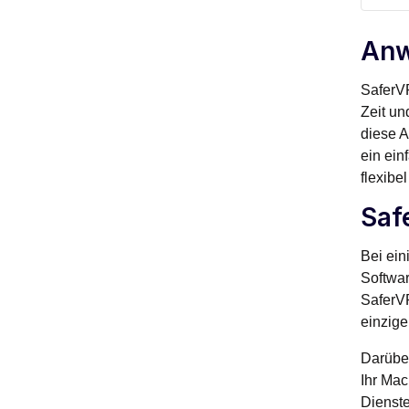
Anw
SaferVP
Zeit un
diese A
ein ein
flexibel
Saf
Bei ein
Softwar
SaferVP
einzige
Darüber
Ihr Mac
Dienste