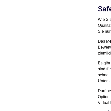
Saf
Wie Si
Qualit
Sie nur
Das Men
Bewertu
ziemlic
Es gibt
sind fü
schnell
Unters
Darüber
Optione
Virtual