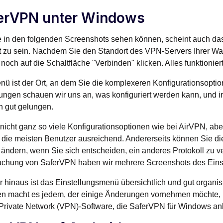
erVPN unter Windows
e in den folgenden Screenshots sehen können, scheint auch 
ät zu sein. Nachdem Sie den Standort des VPN-Servers Ihrer W
 noch auf die Schaltfläche "Verbinden" klicken. Alles funktioniert
ü ist der Ort, an dem Sie die komplexeren Konfigurationsoption
ngen schauen wir uns an, was konfiguriert werden kann, und i
h gut gelungen.
 nicht ganz so viele Konfigurationsoptionen wie bei AirVPN, ab
r die meisten Benutzer ausreichend. Andererseits können Sie d
 ändern, wenn Sie sich entscheiden, ein anderes Protokoll zu 
uchung von SaferVPN haben wir mehrere Screenshots des Ein
 hinaus ist das Einstellungsmenü übersichtlich und gut organis
n macht es jedem, der einige Änderungen vornehmen möchte, le
 Private Network (VPN)-Software, die SaferVPN für Windows anbi