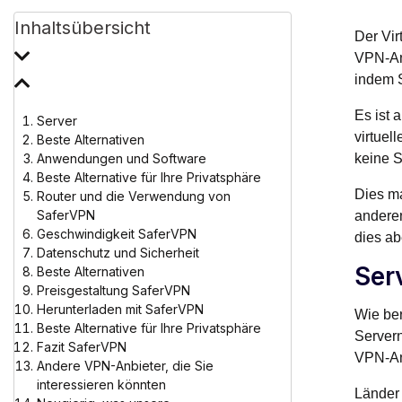
Inhaltsübersicht
Der Vir
VPN-An
indem S
Es ist 
Server
virtuel
Beste Alternativen
Anwendungen und Software
keine S
Beste Alternative für Ihre Privatsphäre
Dies ma
Router und die Verwendung von
SaferVPN
anderen
Geschwindigkeit SaferVPN
dies ab
Datenschutz und Sicherheit
Ser
Beste Alternativen
Preisgestaltung SaferVPN
Herunterladen mit SaferVPN
Wie ber
Beste Alternative für Ihre Privatsphäre
Servern
Fazit SaferVPN
VPN-Anb
Andere VPN-Anbieter, die Sie
interessieren könnten
Länder 