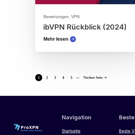
Bewertungen, VPN
ibVPN Rückblick (2024)
Mehr lesen
1
2
3
4
5
Nächste Seite
Navigation
Beste
Startseite
Beste 