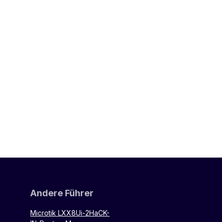
Andere Führer
Microtik LXX8Ui-2HaCK-