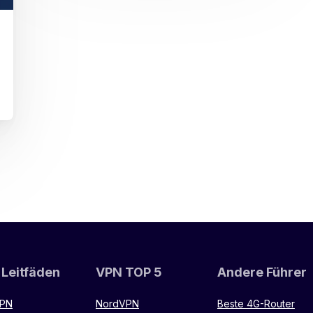
 Leitfäden
VPN TOP 5
Andere Führer
VPN
NordVPN
Beste 4G-Router