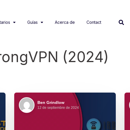
arios
Guías
Acerca de
Contact
trongVPN (2024)
Ben Grindlow
12 de septiembre de 2024