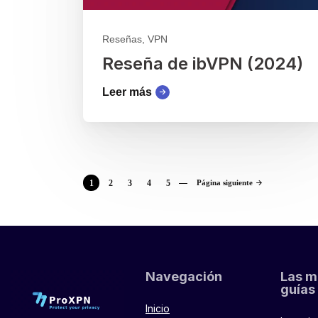
Reseñas, VPN
Reseña de ibVPN (2024)
Leer más
1
2
3
4
5
Página siguiente
Navegación
Las m
guías
Inicio