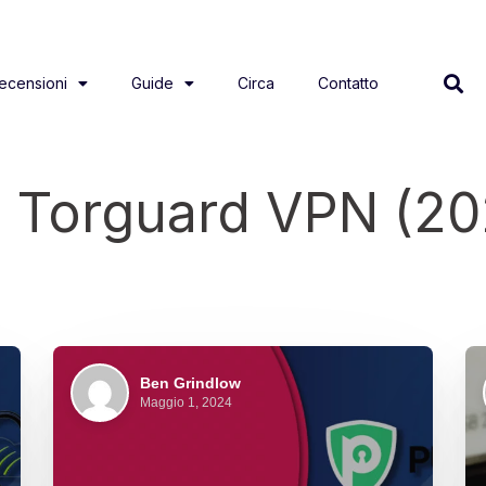
ecensioni
Guide
Circa
Contatto
i Torguard VPN (20
Ben Grindlow
Maggio 1, 2024