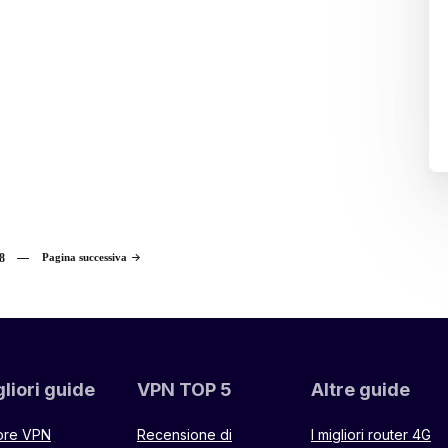
8
Pagina successiva
liori guide
VPN TOP 5
Altre guide
iore VPN
Recensione di
I migliori router 4G