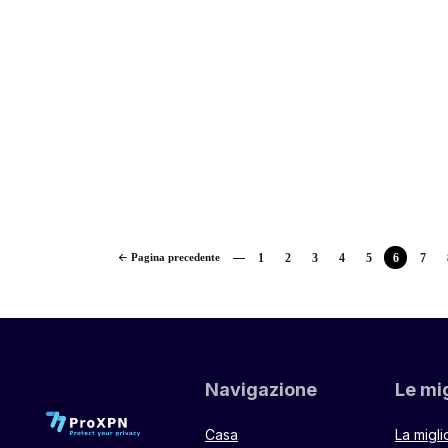
Pagina precedente
1
2
3
4
5
6
7
Navigazione
Le mig
Casa
La migl