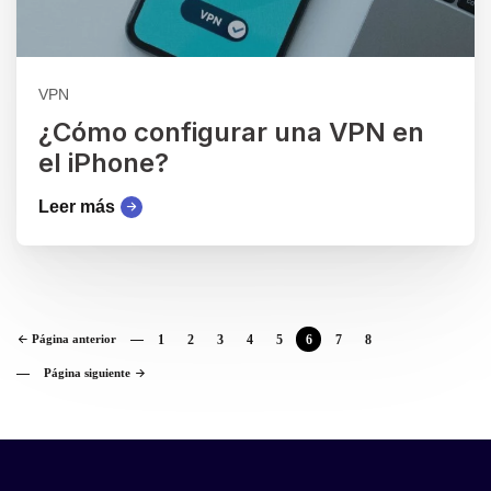
VPN
¿Cómo configurar una VPN en
el iPhone?
Leer más
Página anterior
1
2
3
4
5
6
7
8
Página siguiente