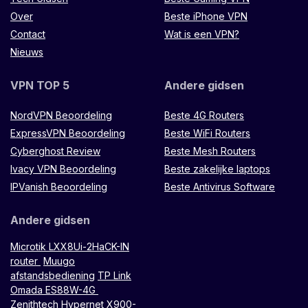
Over
Beste iPhone VPN
Contact
Wat is een VPN?
Nieuws
VPN TOP 5
Andere gidsen
NordVPN Beoordeling
Beste 4G Routers
ExpressVPN Beoordeling
Beste WiFi Routers
Cyberghost Review
Beste Mesh Routers
Ivacy VPN Beoordeling
Beste zakelijke laptops
IPVanish Beoordeling
Beste Antivirus Software
Andere gidsen
Microtik LXX8Ui-2HaCK-IN
router
Muugo
afstandsbediening
TP Link
Omada ES88W-4G
Zenithtech Hypernet X900-