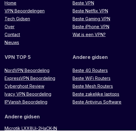
Home
Beste VPN
VPN Beoordelingen
Beste Netflix VPN
Tech Gidsen
Beste Gaming VPN
Over
Beste iPhone VPN
Contact
Wat is een VPN?
Nieuws
VPN TOP 5
Andere gidsen
NordVPN Beoordeling
Beste 4G Routers
ExpressVPN Beoordeling
Beste WiFi Routers
Cyberghost Review
Beste Mesh Routers
Ivacy VPN Beoordeling
Beste zakelijke laptops
IPVanish Beoordeling
Beste Antivirus Software
Andere gidsen
Microtik LXX8Ui-2HaCK-IN
router
Muugo