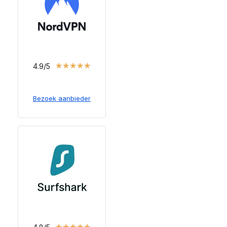
★
★
★
★
★
4.9/5
Bezoek aanbieder
★
★
★
★
★