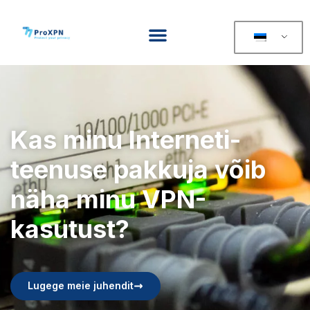
Kas minu Interneti-
teenuse pakkuja võib
näha minu VPN-
kasutust?
Lugege meie juhendit