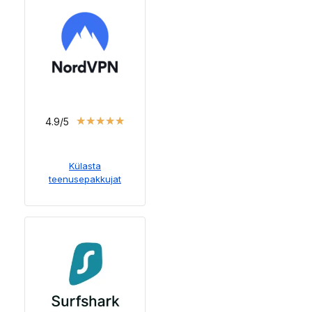
★
★
★
★
★
4.9/5
Külasta
teenusepakkujat