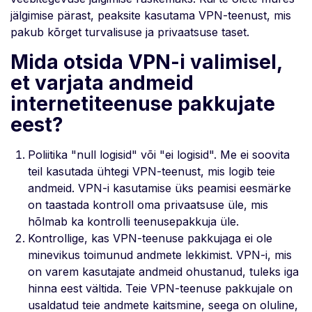
jälgimise pärast, peaksite kasutama VPN-teenust, mis
pakub kõrget turvalisuse ja privaatsuse taset.
Mida otsida VPN-i valimisel,
et varjata andmeid
internetiteenuse pakkujate
eest?
Poliitika "null logisid" või "ei logisid". Me ei soovita
teil kasutada ühtegi VPN-teenust, mis logib teie
andmeid. VPN-i kasutamise üks peamisi eesmärke
on taastada kontroll oma privaatsuse üle, mis
hõlmab ka kontrolli teenusepakkuja üle.
Kontrollige, kas VPN-teenuse pakkujaga ei ole
minevikus toimunud andmete lekkimist. VPN-i, mis
on varem kasutajate andmeid ohustanud, tuleks iga
hinna eest vältida. Teie VPN-teenuse pakkujale on
usaldatud teie andmete kaitsmine, seega on oluline,