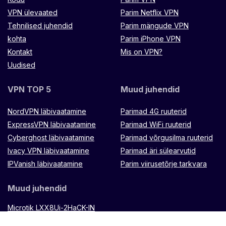
VPN ülevaated
Parim Netflix VPN
Tehnilised juhendid
Parim mängude VPN
kohta
Parim iPhone VPN
Kontakt
Mis on VPN?
Uudised
VPN TOP 5
Muud juhendid
NordVPN läbivaatamine
Parimad 4G ruuterid
ExpressVPN läbivaatamine
Parimad WiFi ruuterid
Cyberghost läbivaatamine
Parimad võrgusilma ruuterid
Ivacy VPN läbivaatamine
Parimad äri sülearvutid
IPVanish läbivaatamine
Parim viirusetõrje tarkvara
Muud juhendid
Microtik LXX8Ui-2HaCK-IN
ruuter
Muugo