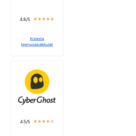
★
★
★
★
★
4.8/5
Külasta
teenusepakkujat
★
★
★
★
★
4.5/5