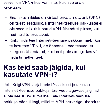
server on VPN-i liige või mitte, kuid see ei ole
probleem.
Enamikus riikides on v
irtual private network (VPN)
on täiesti seaduslik.
ja Interneti-teenuse pakkujatel ei
ole seaduslikult lubatud VPN-ühendusi piirata, kui
nad neid tunnustavad.
Kõik, mida teie Interneti-teenuse pakkuja näeb, kui
te kasutate VPN-i, on ähmane - nad teavad, et
keegi on ühendatud, kuid neil pole aimugi, kes või
mida ta hetkel teeb.
Kas teid saab jälgida, kui
kasutate VPN-i?
Jah. Kuigi VPN varjab teie IP-aadressi ja takistab
Interneti-teenuse pakkujal teie veebitegevuse jälgimist,
ei ole see 100% turvaline. Teie Interneti-teenuse
pakkuja näeb ikkagi, millal te VPN-serveriga ühendute