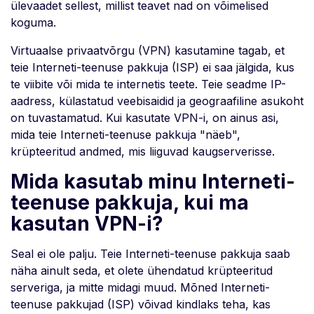
ülevaadet sellest, millist teavet nad on võimelised
koguma.
Virtuaalse privaatvõrgu (VPN) kasutamine tagab, et
teie Interneti-teenuse pakkuja (ISP) ei saa jälgida, kus
te viibite või mida te internetis teete. Teie seadme IP-
aadress, külastatud veebisaidid ja geograafiline asukoht
on tuvastamatud. Kui kasutate VPN-i, on ainus asi,
mida teie Interneti-teenuse pakkuja "näeb",
krüpteeritud andmed, mis liiguvad kaugserverisse.
Mida kasutab minu Interneti-
teenuse pakkuja, kui ma
kasutan VPN-i?
Seal ei ole palju. Teie Interneti-teenuse pakkuja saab
näha ainult seda, et olete ühendatud krüpteeritud
serveriga, ja mitte midagi muud. Mõned Interneti-
teenuse pakkujad (ISP) võivad kindlaks teha, kas