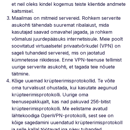
et neil oleks kindel kogemus teiste klientide andmete
kaitsmisel.
Maailmas on mitmeid servereid. Rohkem serverite
asukohti tähendab suuremat ribalaiust, mida
kasutajad saavad omavahel jagada, ja rohkem
võimalusi juurdepääsuks internetisisule. Meie poolt
soovitatud virtuaalsetel privaatvõrkudel (VPN) on
sageli tuhandeid servereid, mis on jaotatud
kümnetesse riikidesse. Enne VPN-teenuse tellimist
uurige serverite asukohti, et tagada teie nõuete
täitmine.
Kõige uuemad krüpteerimisprotokollid. Te võite
oma turvalisust ohustada, kui kasutate aegunud
krüpteerimisprotokolli. Uurige oma
teenusepakkujalt, kas nad pakuvad 256-bitist
krüpteerimisprotokolli. Me eelistame avatud
lähtekoodiga OpenVPN-protokolli, sest see on
kõige sagedamini uuendatud krüpteerimisprotokoll
ja selle kallal töötavad iga päev tuhanded