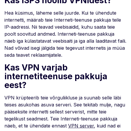
Kas ISPS hoolib VPNidest?
Hea küsimus, läheme selle juurde. Kui te ühendute
internetti, määrab teie Interneti-teenuse pakkuja teile
IP-aadressi. Nii teavad veebisaidid, kuhu saata teie
poolt soovitud andmed. Interneti-teenuse pakkuja
näeb iga külastatavat veebisaiti ja iga alla laaditavat faili.
Nad võivad isegi jälgida teie tegevust internetis ja müüa
seda teavet reklaamijatele.
Kas VPN varjab
internetiteenuse pakkuja
eest?
VPN krüpteerib teie võrguliikluse ja suunab selle läbi
teises asukohas asuva serveri. See tekitab mulje, nagu
pääseksite internetti sellest serverist, mitte teie
tegelikust seadmest. Teie Interneti-teenuse pakkuja
näeb, et te ühendate ennast
VPN server
, kuid nad ei