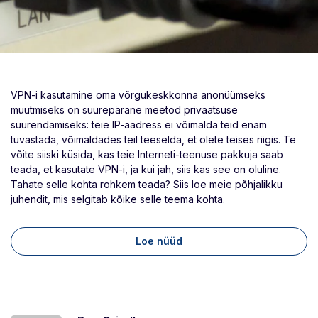
VPN-i kasutamine oma võrgukeskkonna anonüümseks
muutmiseks on suurepärane meetod privaatsuse
suurendamiseks: teie IP-aadress ei võimalda teid enam
tuvastada, võimaldades teil teeselda, et olete teises riigis. Te
võite siiski küsida, kas teie Interneti-teenuse pakkuja saab
teada, et kasutate VPN-i, ja kui jah, siis kas see on oluline.
Tahate selle kohta rohkem teada? Siis loe meie põhjalikku
juhendit, mis selgitab kõike selle teema kohta.
Loe nüüd