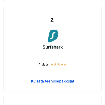
2.
4.8/5
★
★
★
★
★
Külasta teenusepakkujat