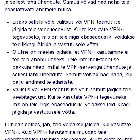
ja sellest lahti ühendute. Samuti võivad nad näha teie
edastatavate andmete hulka.
Lisaks sellele võib valitsus või VPN-teenus ise
jälgida teie veebitegevust. Kui te kasutate VPN-i
tegevuseks, mis on teie riigis ebaseaduslik, võidakse
teid ikkagi jälgida ja vastutusele võtta.
Oluline on meeles pidada, et VPN-i kasutamine ei
tee teid anonüümseks. Teie Interneti-teenuse
pakkuja näeb, millal te VPN-serveriga ühendute ja
sellest lahti ühendute. Samuti võivad nad näha, kui
palju andmeid te edastate.
Valitsus või VPN-teenus ise võib samuti jälgida teie
veebitegevust. Kui te kasutate VPN-i tegevuseks,
mis on teie riigis ebaseaduslik, võidakse teid ikkagi
jälgida ja vastutusele võtta.
Lühidalt öeldes, jah, teid võidakse jälgida, kui kasutate
VPN-i. Kuid VPN-i kasutamine muudab teie
veebitegevuse jälgimise raskemaks. Kui te olete mures