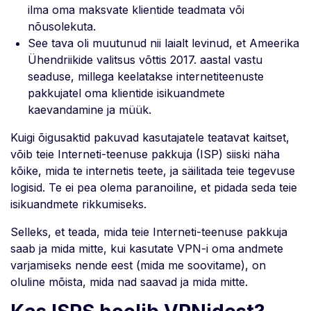
ilma oma maksvate klientide teadmata või
nõusolekuta.
See tava oli muutunud nii laialt levinud, et Ameerika
Ühendriikide valitsus võttis 2017. aastal vastu
seaduse, millega keelatakse internetiteenuste
pakkujatel oma klientide isikuandmete
kaevandamine ja müük.
Kuigi õigusaktid pakuvad kasutajatele teatavat kaitset,
võib teie Interneti-teenuse pakkuja (ISP) siiski näha
kõike, mida te internetis teete, ja säilitada teie tegevuse
logisid. Te ei pea olema paranoiline, et pidada seda teie
isikuandmete rikkumiseks.
Selleks, et teada, mida teie Interneti-teenuse pakkuja
saab ja mida mitte, kui kasutate VPN-i oma andmete
varjamiseks nende eest (mida me soovitame), on
oluline mõista, mida nad saavad ja mida mitte.