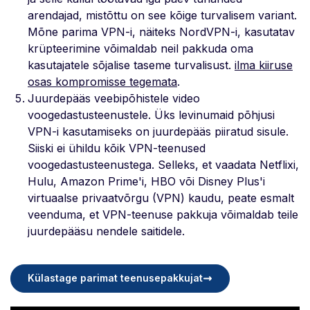
arendajad, mistõttu on see kõige turvalisem variant.
Mõne parima VPN-i, näiteks NordVPN-i, kasutatav
krüpteerimine võimaldab neil pakkuda oma
kasutajatele sõjalise taseme turvalisust.
ilma kiiruse
osas kompromisse tegemata
.
Juurdepääs veebipõhistele video
voogedastusteenustele. Üks levinumaid põhjusi
VPN-i kasutamiseks on juurdepääs piiratud sisule.
Siiski ei ühildu kõik VPN-teenused
voogedastusteenustega. Selleks, et vaadata Netflixi,
Hulu, Amazon Prime'i, HBO või Disney Plus'i
virtuaalse privaatvõrgu (VPN) kaudu, peate esmalt
veenduma, et VPN-teenuse pakkuja võimaldab teile
juurdepääsu nendele saitidele.
Külastage parimat teenusepakkujat