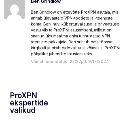
Ben Grindlow
Ben Grindlow on ettevõtte ProXPN asutaja, mis
annab ülevaateid VPN-toodete ja -teenuste
kohta. Beni huvi küberturvalisuse ja privaatsuse
vastu viis ta ProXPNi asutamiseni, millest on
saanud üks maailma enim tunnustatud VPN-
teenuste pakkujaid. Ben suhtub oma töösse
kirglikult ja otsib pidevalt uusi võimalusi ProXPNi
põhjalike juhendite täiustamiseks.
Viimati uuendatud: 22:22p.l. 9/17/2024
ProXPN
ekspertide
valikud