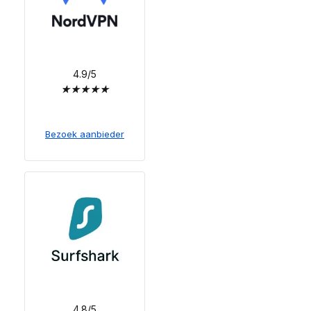
4.9/5
★
★
★
★
★
Bezoek aanbieder
4.8/5