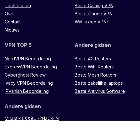
Tech Gidsen
Beste Gaming VPN
Over
Beste iPhone VPN
Contact
Wat is een VPN?
Nieuws
VPN TOP 5
Andere gidsen
NordVPN Beoordeling
Beste 4G Routers
ExpressVPN Beoordeling
Beste WiFi Routers
Cyberghost Review
Beste Mesh Routers
Ivacy VPN Beoordeling
Beste zakelijke laptops
IPVanish Beoordeling
Beste Antivirus Software
Andere gidsen
Microtik LXX8Ui-2HaCK-IN
router
Muugo
afstandsbediening
TP Link
Omada ES88W-4G