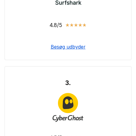
4.8/5
★
★
★
★
★
Besøg udbyder
3.