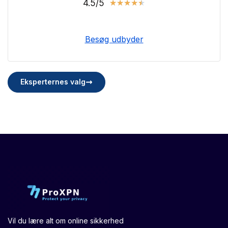
4.5/5
★
★
★
★
★
Besøg udbyder
Eksperternes valg
Vil du lære alt om online sikkerhed