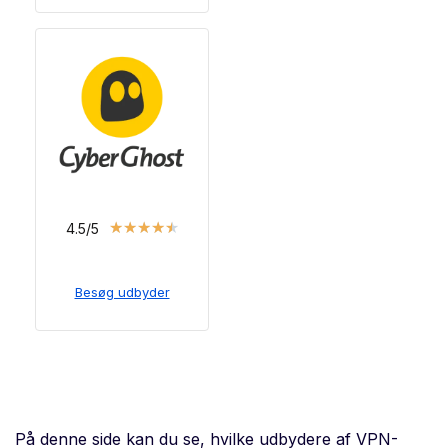
★
★
★
★
★
4.5/5
Besøg udbyder
På denne side kan du se, hvilke udbydere af VPN-