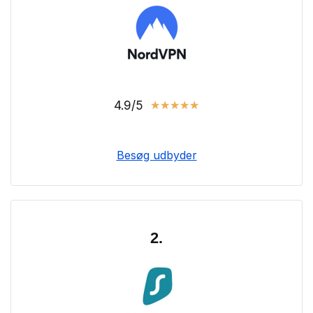
4.9/5
★
★
★
★
★
Besøg udbyder
2.