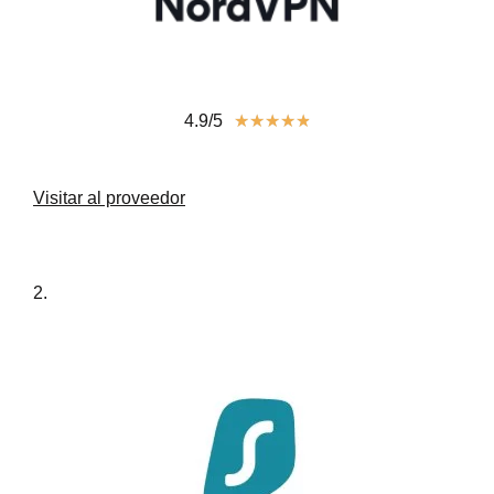
4.9/5
★
★
★
★
★
Visitar al proveedor
2.