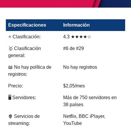
Especificaciones
Información
⭐ Clasificación:
4.3 ★★★★☆
🥇 Clasificación
#6 de #29
general:
📖 No hay política de
No hay registros
registros:
Precio:
$2,05/mes
🖥️ Servidores:
Más de 750 servidores en
38 países
🍿 Servicios de
Netflix, BBC iPlayer,
streaming:
YouTube