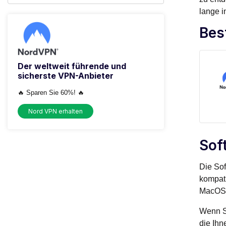
lange in
Bes
Der weltweit führende und
sicherste VPN-Anbieter
🔥 Sparen Sie 60%! 🔥
Nord VPN erhalten
Sof
Die Sof
kompati
MacOS 
Wenn Si
die Ihn