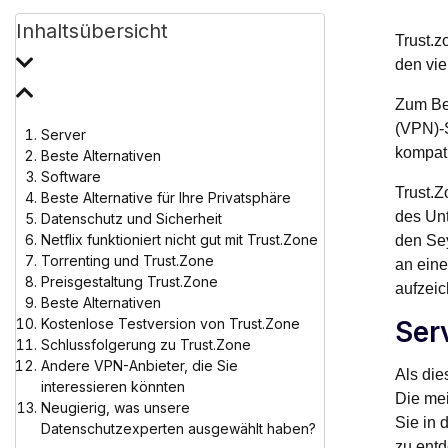
Inhaltsübersicht
Trust.z
den vi
Zum Bei
(VPN)-S
Server
kompati
Beste Alternativen
Software
Trust.Z
Beste Alternative für Ihre Privatsphäre
des Unt
Datenschutz und Sicherheit
Netflix funktioniert nicht gut mit Trust.Zone
den Sey
Torrenting und Trust.Zone
an eine
Preisgestaltung Trust.Zone
aufzei
Beste Alternativen
Kostenlose Testversion von Trust.Zone
Ser
Schlussfolgerung zu Trust.Zone
Andere VPN-Anbieter, die Sie
Als die
interessieren könnten
Die mei
Neugierig, was unsere
Sie in 
Datenschutzexperten ausgewählt haben?
zu entd