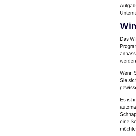
Aufgabe
Unterne
Wi
Das Wi
Program
anpasse
werden,
Wenn Si
Sie sic
gewiss
Es ist 
automat
Schnapp
eine Se
möchte