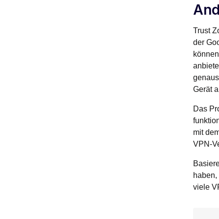
And
Trust Z
der Go
können
anbiete
genauso
Gerät a
Das Pr
funktio
mit dem
VPN-Ver
Basier
haben, 
viele V