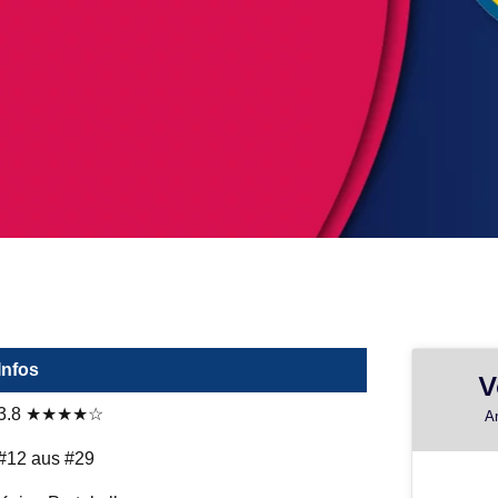
Infos
V
3.8 ★★★★☆
A
#12 aus #29