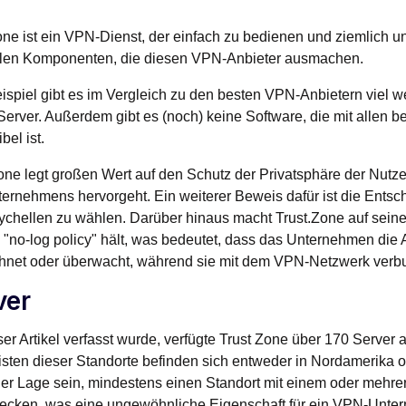
one ist ein VPN-Dienst, der einfach zu bedienen und ziemlich unko
elen Komponenten, die diesen VPN-Anbieter ausmachen.
spiel gibt es im Vergleich zu den besten VPN-Anbietern viel we
erver. Außerdem gibt es (noch) keine Software, die mit allen 
bel ist.
one legt großen Wert auf den Schutz der Privatsphäre der Nu
ernehmens hervorgeht. Ein weiterer Beweis dafür ist die Entsc
chellen zu wählen. Darüber hinaus macht Trust.Zone auf seiner
 "no-log policy" hält, was bedeutet, dass das Unternehmen die A
chnet oder überwacht, während sie mit dem VPN-Netzwerk verb
ver
ser Artikel verfasst wurde, verfügte Trust Zone über 170 Server
sten dieser Standorte befinden sich entweder in Nordamerika 
der Lage sein, mindestens einen Standort mit einem oder mehre
ecken, was eine ungewöhnliche Eigenschaft für ein VPN-Untern