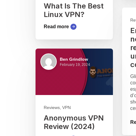
What Is The Best
Linux VPN?
Re
Read more
E
n
r
u
Ben Grindlow
c
February 19, 2024
Gl
co
es
d’
sh
Reviews, VPN
ce
Anonymous VPN
Re
Review (2024)