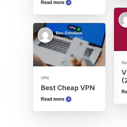
Read more
Ben Grindlow
January 25, 2024
Re
V
VPN
(
Best Cheap VPN
Re
Read more