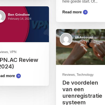
hele goede start. Of...
Read more
Ben Grindlow
February 14, 2024
VA Account
January 19, 2024
views, VPN
PN.AC Review
2024)
Reviews, Technology
ad more
De voordelen
van een
urenregistratie
systeem