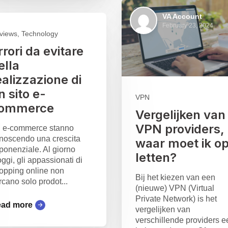
VA Account
February 23, 2024
views, Technology
rrori da evitare
ella
ealizzazione di
n sito e-
VPN
ommerce
Vergelijken van
VPN providers,
i e-commerce stanno
noscendo una crescita
waar moet ik o
ponenziale. Al giorno
letten?
oggi, gli appassionati di
opping online non
Bij het kiezen van een
rcano solo prodot...
(nieuwe) VPN (Virtual
Private Network) is het
ad more
vergelijken van
verschillende providers e