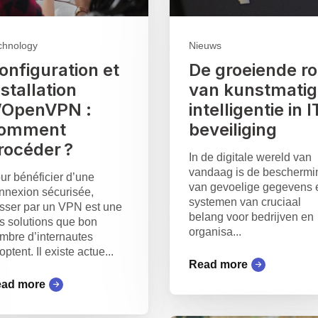
chnology
Nieuws
onfiguration et
De groeiende ro
nstallation
van kunstmatig
’OpenVPN :
intelligentie in I
omment
beveiliging
rocéder ?
In de digitale wereld van
vandaag is de beschermi
ur bénéficier d’une
van gevoelige gegevens 
nnexion sécurisée,
systemen van cruciaal
sser par un VPN est une
belang voor bedrijven en
s solutions que bon
organisa...
mbre d’internautes
optent. Il existe actue...
Read more
ad more