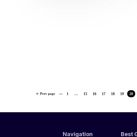
Prev page
1
…
15
16
17
18
19
20
Navigation
Best 