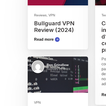
Reviews, VPN
Te
Bullguard VPN
C
Review (2024)
i
d
Read more
c
p
Po
co
Ben Grindlow
pa
February 26, 2024
de
no
ad
Re
VPN