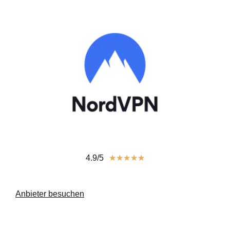
4.9/5
★
★
★
★
★
Anbieter besuchen