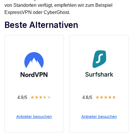
von Standorten verfügt, empfehlen wir zum Beispiel
ExpressVPN oder CyberGhost.
Beste Alternativen
★
★
★
★
★
★
★
★
★
★
4.9/5
4.8/5
Anbieter besuchen
Anbieter besuchen