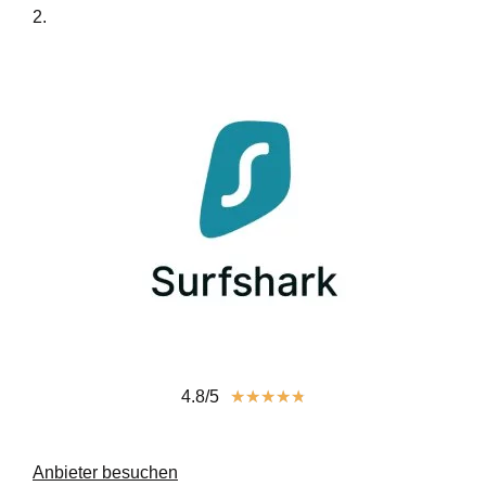
2.
4.8/5
★
★
★
★
★
Anbieter besuchen