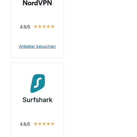
★
★
★
★
★
4.9/5
Anbieter besuchen
★
★
★
★
★
4.8/5