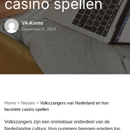
casino spellen
VA-Konto
Dezember 5, 2024
Home
>
Nieuws
>
Volkszangers van Nederland en hun
favoriete casino spellen
Volkszangers zijn een onmisbaar onderdeel van de
Nederlandse cultuur. Hun nummers brengen emoties los,