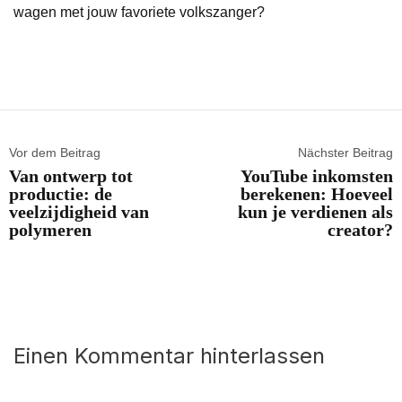
wagen met jouw favoriete volkszanger?
Vor dem Beitrag
Nächster Beitrag
Van ontwerp tot
YouTube inkomsten
productie: de
berekenen: Hoeveel
veelzijdigheid van
kun je verdienen als
polymeren
creator?
Einen Kommentar hinterlassen