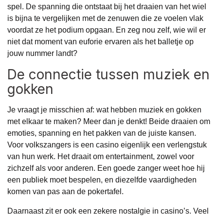
spel. De spanning die ontstaat bij het draaien van het wiel
is bijna te vergelijken met de zenuwen die ze voelen vlak
voordat ze het podium opgaan. En zeg nou zelf, wie wil er
niet dat moment van euforie ervaren als het balletje op
jouw nummer landt?
De connectie tussen muziek en
gokken
Je vraagt je misschien af: wat hebben muziek en gokken
met elkaar te maken? Meer dan je denkt! Beide draaien om
emoties, spanning en het pakken van de juiste kansen.
Voor volkszangers is een casino eigenlijk een verlengstuk
van hun werk. Het draait om entertainment, zowel voor
zichzelf als voor anderen. Een goede zanger weet hoe hij
een publiek moet bespelen, en diezelfde vaardigheden
komen van pas aan de pokertafel.
Daarnaast zit er ook een zekere nostalgie in casino’s. Veel