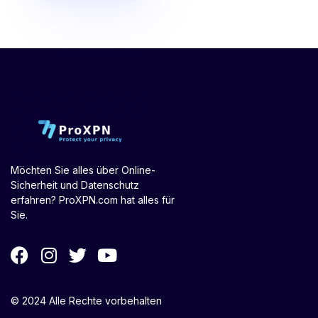
Möchten Sie alles über Online-
Sicherheit und Datenschutz
erfahren? ProXPN.com hat alles für
Sie.
© 2024 Alle Rechte vorbehalten