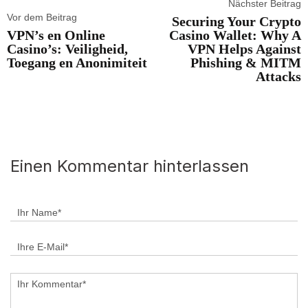
Nächster Beitrag
Vor dem Beitrag
Securing Your Crypto
VPN’s en Online
Casino Wallet: Why A
Casino’s: Veiligheid,
VPN Helps Against
Toegang en Anonimiteit
Phishing & MITM
Attacks
Einen Kommentar hinterlassen