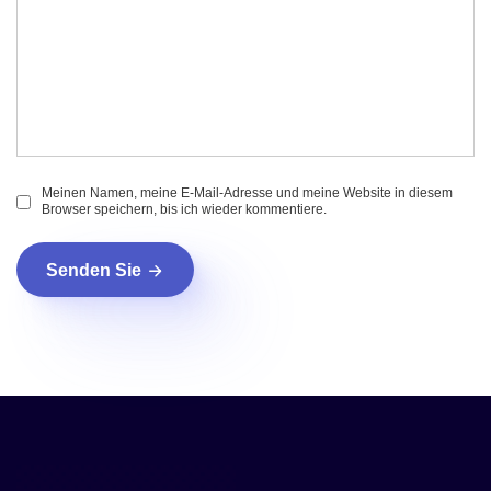
Meinen Namen, meine E-Mail-Adresse und meine Website in diesem
Browser speichern, bis ich wieder kommentiere.
Senden Sie