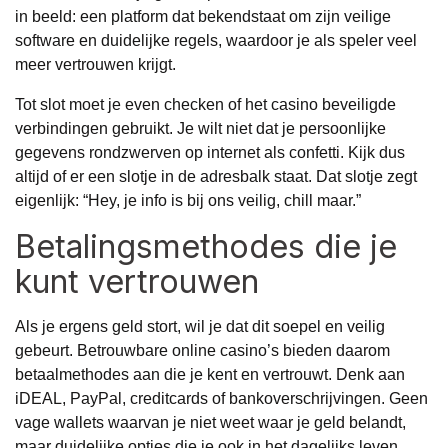
in beeld: een platform dat bekendstaat om zijn veilige
software en duidelijke regels, waardoor je als speler veel
meer vertrouwen krijgt.
Tot slot moet je even checken of het casino beveiligde
verbindingen gebruikt. Je wilt niet dat je persoonlijke
gegevens rondzwerven op internet als confetti. Kijk dus
altijd of er een slotje in de adresbalk staat. Dat slotje zegt
eigenlijk: “Hey, je info is bij ons veilig, chill maar.”
Betalingsmethodes die je
kunt vertrouwen
Als je ergens geld stort, wil je dat dit soepel en veilig
gebeurt. Betrouwbare online casino’s bieden daarom
betaalmethodes aan die je kent en vertrouwt. Denk aan
iDEAL, PayPal, creditcards of bankoverschrijvingen. Geen
vage wallets waarvan je niet weet waar je geld belandt,
maar duidelijke opties die je ook in het dagelijks leven