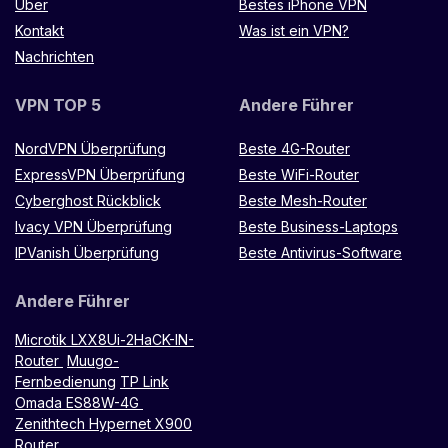
Über
Bestes iPhone VPN
Kontakt
Was ist ein VPN?
Nachrichten
VPN TOP 5
Andere Führer
NordVPN Überprüfung
Beste 4G-Router
ExpressVPN Überprüfung
Beste WiFi-Router
Cyberghost Rückblick
Beste Mesh-Router
Ivacy VPN Überprüfung
Beste Business-Laptops
IPVanish Überprüfung
Beste Antivirus-Software
Andere Führer
Microtik LXX8Ui-2HaCK-IN-
Router
Muugo-
Fernbedienung
TP Link
Omada ES88W-4G
Zenithtech Hypernet X900
Router