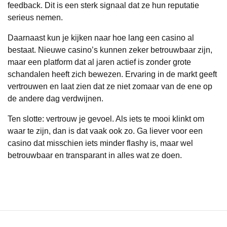
feedback. Dit is een sterk signaal dat ze hun reputatie
serieus nemen.
Daarnaast kun je kijken naar hoe lang een casino al
bestaat. Nieuwe casino’s kunnen zeker betrouwbaar zijn,
maar een platform dat al jaren actief is zonder grote
schandalen heeft zich bewezen. Ervaring in de markt geeft
vertrouwen en laat zien dat ze niet zomaar van de ene op
de andere dag verdwijnen.
Ten slotte: vertrouw je gevoel. Als iets te mooi klinkt om
waar te zijn, dan is dat vaak ook zo. Ga liever voor een
casino dat misschien iets minder flashy is, maar wel
betrouwbaar en transparant in alles wat ze doen.