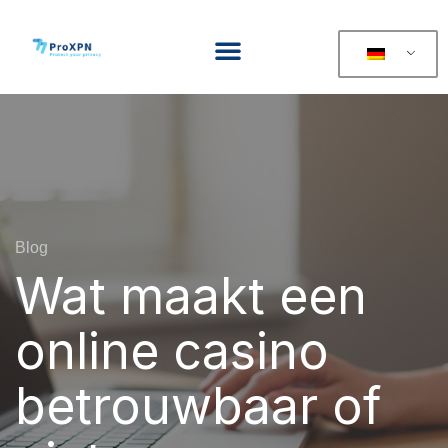
Blog
Wat maakt een
online casino
betrouwbaar of