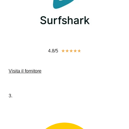
4.8/5
★
★
★
★
★
Visita il fornitore
3.