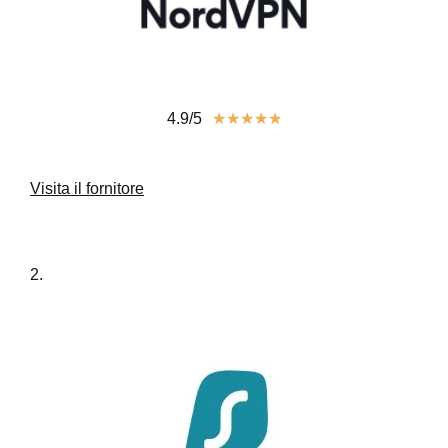
4.9/5
★
★
★
★
★
Visita il fornitore
2.