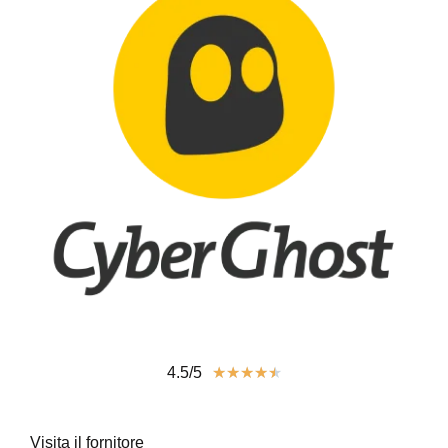
4.5/5
★
★
★
★
★
Visita il fornitore