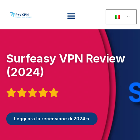
Surfeasy VPN Review
(2024)





Leggi ora la recensione di 2024