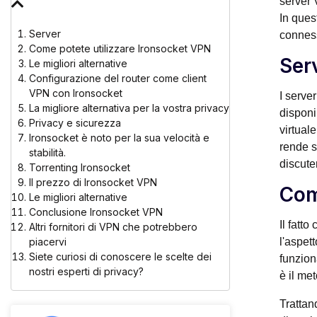
server 
In ques
Server
conness
Come potete utilizzare Ironsocket VPN
Ser
Le migliori alternative
Configurazione del router come client
VPN con Ironsocket
I serve
La migliore alternativa per la vostra privacy
disponib
Privacy e sicurezza
virtual
Ironsocket è noto per la sua velocità e
rende s
stabilità.
discute
Torrenting Ironsocket
Il prezzo di Ironsocket VPN
Com
Le migliori alternative
Conclusione Ironsocket VPN
Il fatt
Altri fornitori di VPN che potrebbero
piacervi
l'aspet
Siete curiosi di conoscere le scelte dei
funzion
nostri esperti di privacy?
è il me
Trattan