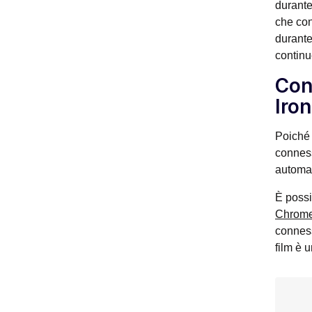
durante
che con
durante
continu
Con
Iro
Poiché 
conness
automat
È possi
Chrome
connessi
film è u