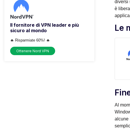
diversi
è liber
applica
Il fornitore di VPN leader e più
Le m
sicuro al mondo
🔥 Risparmiate 60%! 🔥
Ottenere Nord VPN
Fin
Al mome
Windows
alcune 
semplic