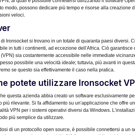
VPN, ai quali è possibile connettersi utilizzando il software 
to modo, possono dedicare più tempo e risorse alla creazione di u
ioni veloci.
ver
r di Ironsocket si trovano in un totale di quaranta paesi diversi. C
ile in tutti i continenti, ad eccezione dell'Africa. Ciò garantisce
e (VPN) sia costantemente accessibile nelle immediate vicinanze
pesso possibile una velocità ideale; tuttavia, più avanti in questa
remo se questo sia effettivamente il caso nella pratica.
e potete utilizzare Ironsocket V
o che questa azienda abbia creato un software esclusivamente 
to più rilevante. Si fa affidamento su un'applicazione che offre un
alità VPN per i sistemi operativi diversi da Windows. L'insta
todo più semplice da utilizzare.
dosi di un protocollo open source, è possibile connettersi a un