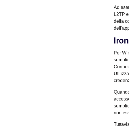
Ad esem
L2TP e 
della c
dell'app
Iro
Per Win
semplic
Connect
Utilizz
credenz
Quando 
accesso
semplic
non ess
Tuttavi