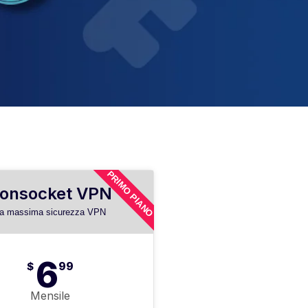
PRIMO PIANO
ronsocket VPN
a massima sicurezza VPN
6
$
99
Mensile