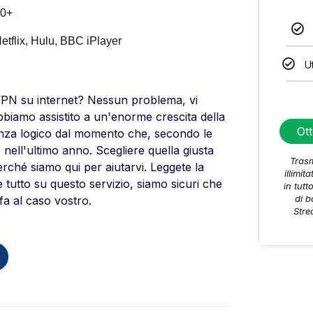
0+
etflix, Hulu, BBC iPlayer
U
 VPN su internet? Nessun problema, vi
bbiamo assistito a un'enorme crescita della
Ot
tanza logico dal momento che, secondo le
 nell'ultimo anno. Scegliere quella giusta
Trasm
hé siamo qui per aiutarvi. Leggete la
illimita
tutto su questo servizio, siamo sicuri che
in tut
di b
fa al caso vostro.
Stre