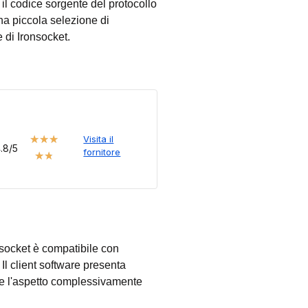
 il codice sorgente del protocollo
una piccola selezione di
 di Ironsocket.
★
★
★
Visita il
.8/5
fornitore
★
★
nsocket è compatibile con
l client software presenta
te l'aspetto complessivamente