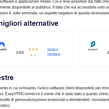
 software e applicazioni mobili. Ciò è reso possibile dal fatto che
amente disponibile al pubblico. Il fatto che sia accessibile solo 
zioni è, tutto sommato, un aspetto negativo di questa recensione
igliori alternative
★
★
★
Visita il
4.9/5
4
fornitore
★
★
estre
nto in cui scriviamo, l'unico software client disponibile per Iro
. EasyVPNConnect è il nome che è stato dato a questo client. I
scelte di personalizzazione essenziali e desiderabili, nonostan
istico.