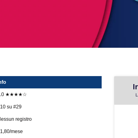
nfo
I
4.0 ★★★★☆
L
10 su #29
essun registro
1,80/mese