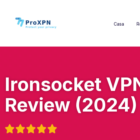
Casa
R
Ironsocket VP
Review (2024)




