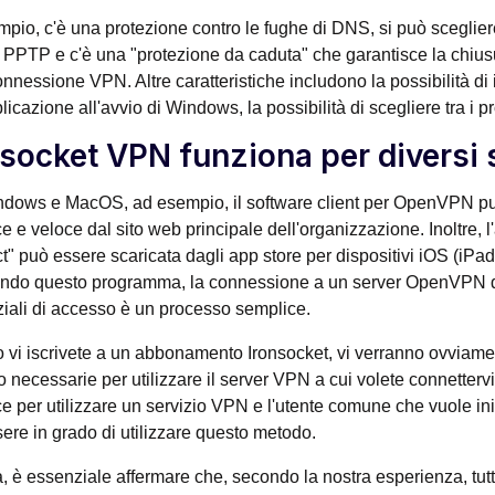
pio, c'è una protezione contro le fughe di DNS, si può sceglier
PPTP e c'è una "protezione da caduta" che garantisce la chiusu
onnessione VPN. Altre caratteristiche includono la possibilità di
licazione all'avvio di Windows, la possibilità di scegliere tra i pr
nsocket VPN funziona per diversi 
dows e MacOS, ad esempio, il software client per OpenVPN pu
e e veloce dal sito web principale dell'organizzazione. Inoltre
" può essere scaricata dagli app store per dispositivi iOS (iPa
ando questo programma, la connessione a un server OpenVPN di
iali di accesso è un processo semplice.
vi iscrivete a un abbonamento Ironsocket, vi verranno ovviament
 necessarie per utilizzare il server VPN a cui volete connettervi
e per utilizzare un servizio VPN e l'utente comune che vuole i
ere in grado di utilizzare questo metodo.
a, è essenziale affermare che, secondo la nostra esperienza, tut