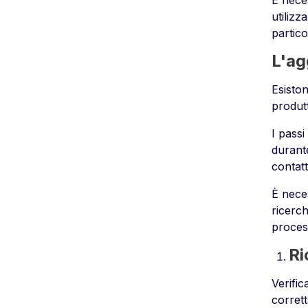
È neces
utilizz
partico
L'ag
Esiston
produt
I passi
durant
contatt
È neces
ricerch
proces
Ri
Verific
corrett