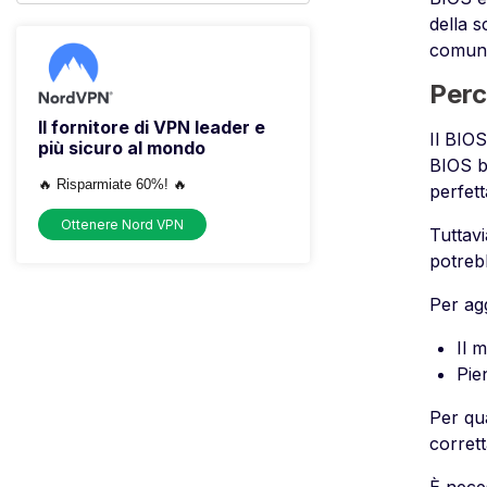
della 
comuni
Perc
Il fornitore di VPN leader e
Il BIO
più sicuro al mondo
BIOS b
🔥 Risparmiate 60%! 🔥
perfet
Ottenere Nord VPN
Tuttavi
potreb
Per agg
Il 
Pie
Per qu
corrett