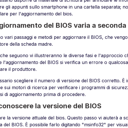
sario disporre di materiale di scrittura per annotare le inf
are gli appunti sullo smartphone in una cartella separata; 
lare per l'aggiornamento del bios.
giornamento del BIOS varia a seconda 
o vari passaggi e metodi per aggiornare il BIOS, che vengono
tore della scheda madre.
 che seguono vi illustreranno le diverse fasi e l'approccio c
e l'aggiornamento del BIOS si verifica un errore o qualcosa
are il produttore.
sario scegliere il numero di versione del BIOS corretto. È in
e sui motori di ricerca per verificare i programmi di sicurezza
si di aggiornamento prima di procedere.
conoscere la versione del BIOS
are la versione attuale del bios. Questo passo vi aiuterà a s
a del BIOS. È possibile farlo digitando "msinfo32" per visual