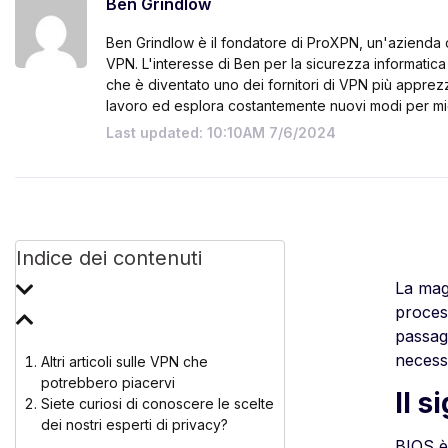
Ben Grindlow
Ben Grindlow è il fondatore di ProXPN, un'azienda c
VPN. L'interesse di Ben per la sicurezza informatica
che è diventato uno dei fornitori di VPN più appre
lavoro ed esplora costantemente nuovi modi per mi
Last updated: 10:10AM 7/6/2024
Indice dei contenuti
La mag
proces
passagg
necessa
Altri articoli sulle VPN che
potrebbero piacervi
Il s
Siete curiosi di conoscere le scelte
dei nostri esperti di privacy?
BIOS è 