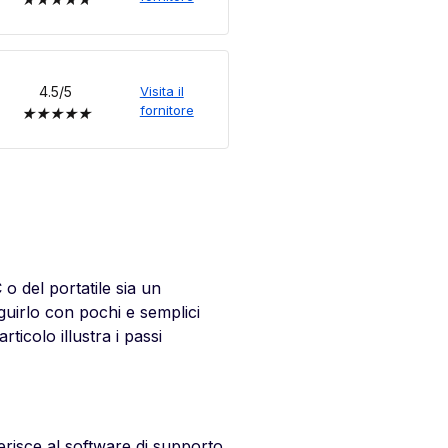
4.5/5
Visita il
fornitore
★
★
★
★
★
 del portatile sia un
guirlo con pochi e semplici
icolo illustra i passi
erisce al software di supporto