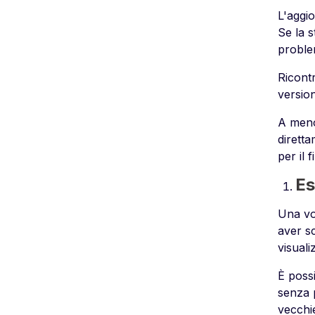
L'aggi
Se la s
problem
Ricontr
versio
A meno 
diretta
per il f
Es
Una vol
aver sc
visuali
È possi
senza p
vecchi