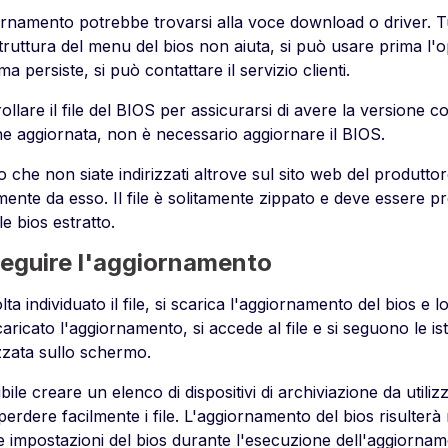
ornamento potrebbe trovarsi alla voce download o driver. T
truttura del menu del bios non aiuta, si può usare prima l'op
a persiste, si può contattare il servizio clienti.
ollare il file del BIOS per assicurarsi di avere la versione co
ne aggiornata, non è necessario aggiornare il BIOS.
che non siate indirizzati altrove sul sito web del produttore
mente da esso. Il file è solitamente zippato e deve essere p
ile bios estratto.
eguire l'aggiornamento
ta individuato il file, si scarica l'aggiornamento del bios e 
aricato l'aggiornamento, si accede al file e si seguono le is
zzata sullo schermo.
bile creare un elenco di dispositivi di archiviazione da utiliz
erdere facilmente i file. L'aggiornamento del bios risulterà m
e impostazioni del bios durante l'esecuzione dell'aggiornam