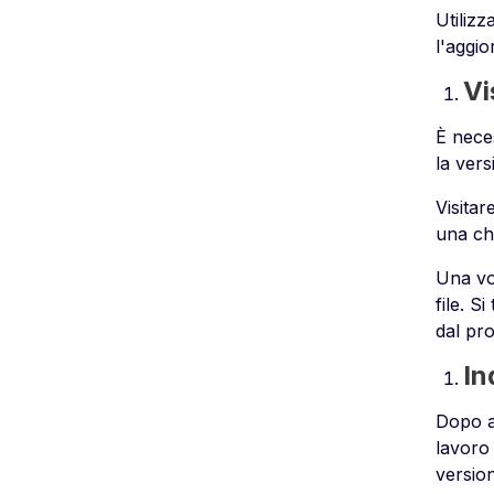
Utiliz
l'aggi
Vi
È neces
la ver
Visitar
una ch
Una vol
file. S
dal pr
In
Dopo av
lavoro 
version