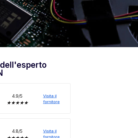
 dell'esperto
N
4.9/5
Visita il
fornitore
★
★
★
★
★
4.8/5
Visita il
fornitore
★
★
★
★
★