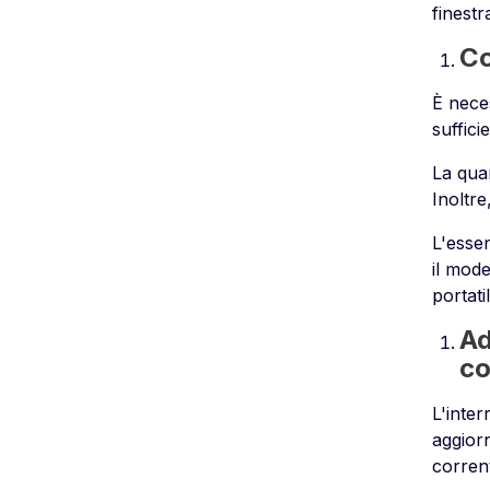
finestr
Co
È nece
suffici
La quan
Inoltre
L'essen
il mode
portati
Ad
co
L'inter
aggiorn
corren