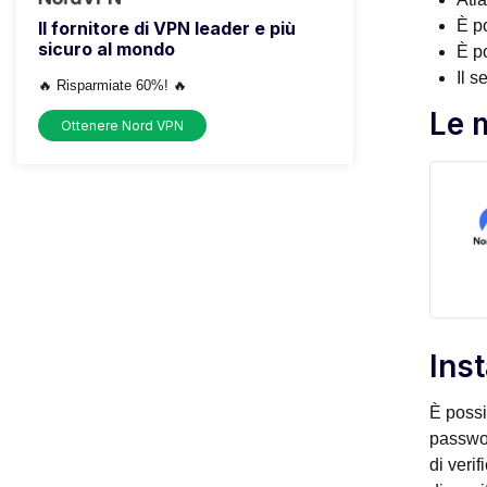
È po
Il fornitore di VPN leader e più
sicuro al mondo
È p
Il s
🔥 Risparmiate 60%! 🔥
Le m
Ottenere Nord VPN
Inst
È possi
passwor
di verif