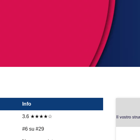
Info
3.6 ★★★★☆
Il vostro str
#6 su #29