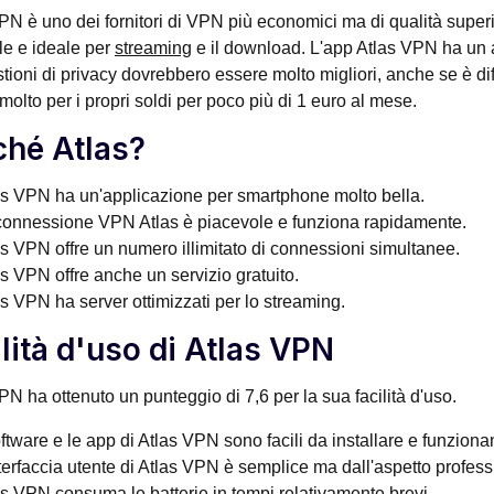
PN è uno dei fornitori di VPN più economici ma di qualità superio
ile e ideale per
streaming
e il download. L'app Atlas VPN ha un a
tioni di privacy dovrebbero essere molto migliori, anche se è dif
 molto per i propri soldi per poco più di 1 euro al mese.
ché Atlas?
as VPN ha un'applicazione per smartphone molto bella.
connessione VPN Atlas è piacevole e funziona rapidamente.
as VPN offre un numero illimitato di connessioni simultanee.
s VPN offre anche un servizio gratuito.
s VPN ha server ottimizzati per lo streaming.
lità d'uso di Atlas VPN
PN ha ottenuto un punteggio di 7,6 per la sua facilità d'uso.
oftware e le app di Atlas VPN sono facili da installare e funzion
terfaccia utente di Atlas VPN è semplice ma dall'aspetto profess
as VPN consuma le batterie in tempi relativamente brevi.