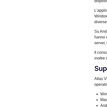
disposi
L'appli
Windows
diverse
Su Andr
hanno u
server,
Il cons
inoltre 
Sup
Atlas V
operativ
Win
Ma
And