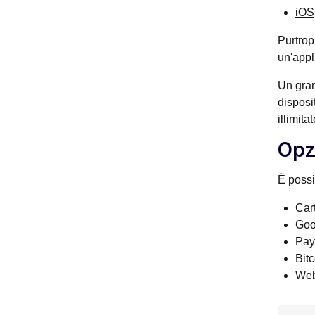
iOS
Purtrop
un'appl
Un gran
disposi
illimitat
Opz
È possi
Cart
Goo
Pay
Bit
We