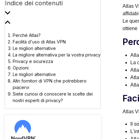
Indice dei contenuti
Atlas V
affidab
Le ques
ottiene
Perché Atlas?
Per
Facilità d'uso di Atlas VPN
Le migliori alternative
La migliore alternativa per la vostra privacy
Atl
Privacy e sicurezza
La 
Opzioni
Atl
Le migliori alternative
Atla
Altri fornitori di VPN che potrebbero
Atla
piacervi
Siete curiosi di conoscere le scelte dei
Faci
nostri esperti di privacy?
Atlas V
Il s
L'in
Atl