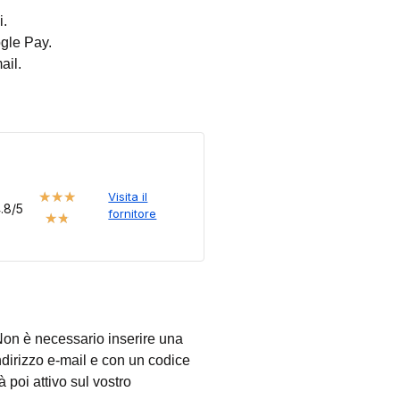
i.
ogle Pay.
ail.
★
★
★
Visita il
.8/5
fornitore
★
★
 Non è necessario inserire una
dirizzo e-mail e con un codice
à poi attivo sul vostro