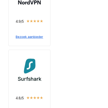
★
★
★
★
★
4.9/5
Bezoek aanbieder
★
★
★
★
★
4.8/5