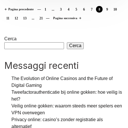
Pagina precedente
1
...
3
4
5
6
7
8
9
10
11
12
13
...
21
Pagina successiva
Cerca
Cerca
Messaggi recenti
The Evolution of Online Casinos and the Future of
Digital Gaming
Tweefactorauthenticatie bij online gokken: hoe veilig is
het?
Veilig online gokken: waarom steeds meer spelers een
VPN overwegen
Privacy online: casino’s zonder registratie als
alternatief