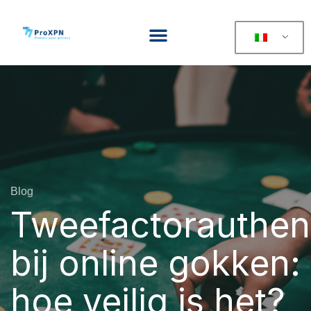
Blog
Tweefactorauthent
bij online gokken:
hoe veilig is het?